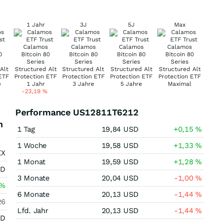
1 Jahr
3J
5J
Max
-23,19
%
Performance US12811T6212
n
1 Tag
19,84
USD
+0,15
%
1 Woche
19,58
USD
+1,33
%
EX
1 Monat
19,59
USD
+1,28
%
SD
3 Monate
20,04
USD
-1,00
%
%
6 Monate
20,13
USD
-1,44
%
26
Lfd. Jahr
20,13
USD
-1,44
%
SD