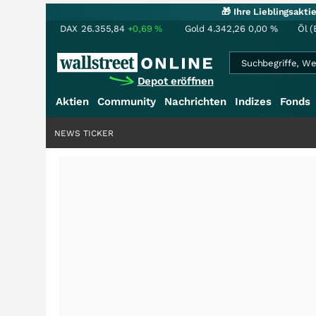
🎁 Ihre Lieblingsakt
DAX
26.355,84
+0,69
%
Gold
4.342,26
0,00
%
Öl (
Depot eröffnen
Aktien
Community
Nachrichten
Indizes
Fonds
NEWS TICKER