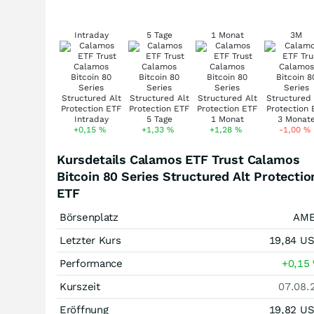
Intraday
5 Tage
1 Monat
3M
+0,15
%
+1,33
%
+1,28
%
-1,00
%
Kursdetails Calamos ETF Trust Calamos
Bitcoin 80 Series Structured Alt Protectio
ETF
Börsenplatz
AM
Letzter Kurs
19,84
U
Performance
+0,15
Kurszeit
07.08.
Eröffnung
19,82
U