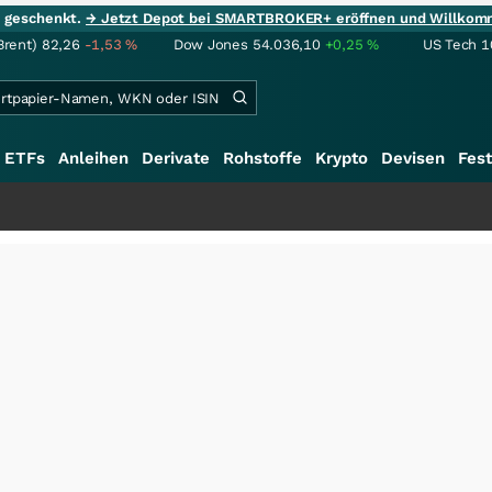
ie geschenkt.
→ Jetzt Depot bei SMARTBROKER+ eröffnen und Willkom
Brent)
82,26
-1,53
%
Dow Jones
54.036,10
+0,25
%
US Tech 1
ETFs
Anleihen
Derivate
Rohstoffe
Krypto
Devisen
Fest