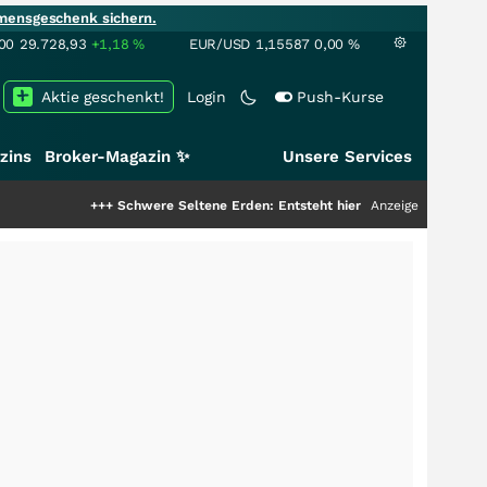
mensgeschenk sichern.
00
29.728,93
+1,18
%
EUR/USD
1,15587
0,00
%
Aktie geschenkt!
Login
Push-Kurse
zins
Broker-Magazin ✨
Unsere Services
+++
Schwere Seltene Erden: Entsteht hier die nächste Milliardenstory?
Anzeige
++