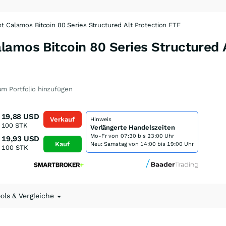
t Calamos Bitcoin 80 Series Structured Alt Protection ETF
amos Bitcoin 80 Series Structured 
m Portfolio hinzufügen
19,88
USD
Verkauf
Hinweis
100
STK
Verlängerte Handelszeiten
Mo-Fr von
07:30 bis 23:00 Uhr
19,93
USD
Kauf
Neu: Samstag von 14:00 bis 19:00 Uhr
100
STK
ools & Vergleiche