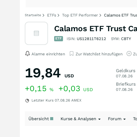
ETFs
Top ETF Performer
Calamos ETF Trus
Startseite
Calamos ETF Trust Cal
ETF
ISIN:
US12811T6212
SYM:
CBTY
Alarme einrichten
Zur Watchlist hinzufügen
Zu
19,84
Geldkurs
USD
07.08.26
Briefkurs
+0,15
+0,03
%
USD
07.08.26
Letzter Kurs
07.08.26
AMEX
Übersicht
Kurse & Analysen
Forum
T