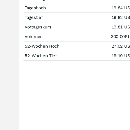
Tageshoch
19,84
U
Tagestief
19,82
U
Vortageskurs
19,81
U
Volumen
300,00
St
52-Wochen Hoch
27,02
U
52-Wochen Tief
19,19
U