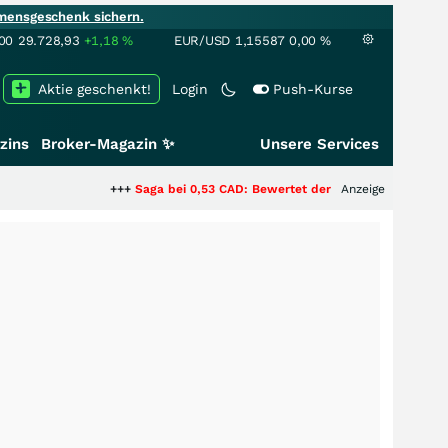
mensgeschenk sichern.
00
29.728,93
+1,18
%
EUR/USD
1,15587
0,00
%
Aktie geschenkt!
Login
Push-Kurse
zins
Broker-Magazin ✨
Unsere Services
+++
Saga bei 0,53 CAD: Bewertet der Markt noch immer nur die
Anzeige