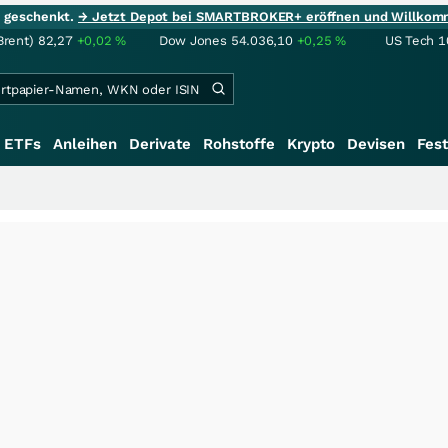
ie geschenkt.
→ Jetzt Depot bei SMARTBROKER+ eröffnen und Willkom
Brent)
82,27
+0,02
%
Dow Jones
54.036,10
+0,25
%
US Tech 1
ETFs
Anleihen
Derivate
Rohstoffe
Krypto
Devisen
Fest