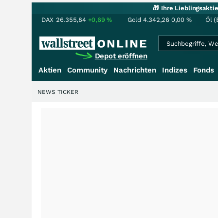
🎁 Ihre Lieblingsakt
DAX
26.355,84
+0,69
%
Gold
4.342,26
0,00
%
Öl (
Depot eröffnen
Aktien
Community
Nachrichten
Indizes
Fonds
NEWS TICKER