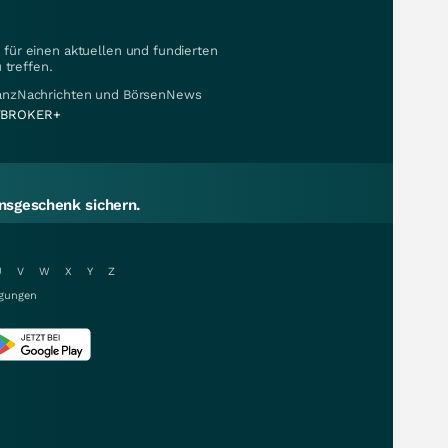
für einen aktuellen und fundierten
 treffen.
nanzNachrichten und BörsenNews
BROKER+
sgeschenk sichern.
U
V
W
X
Y
Z
gungen