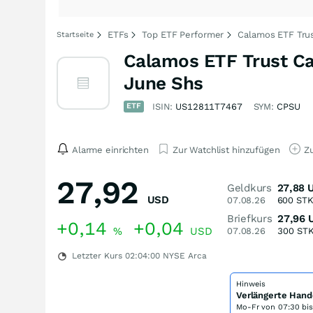
ETFs
Top ETF Performer
Calamos ETF Trus
Startseite
Calamos ETF Trust Ca
June Shs
ETF
ISIN:
US12811T7467
SYM:
CPSU
Alarme einrichten
Zur Watchlist hinzufügen
Zu
27,92
Geldkurs
27,88
USD
07.08.26
600
ST
Briefkurs
27,96
+0,14
+0,04
%
USD
07.08.26
300
ST
Letzter Kurs
02:04:00
NYSE Arca
Hinweis
Verlängerte Hand
Mo-Fr von
07:30 bi