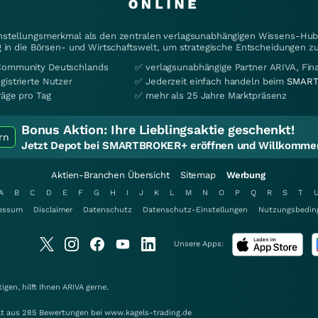
instellungsmerkmal als den zentralen verlagsunabhängigen Wissens-Hub 
 in die Börsen- und Wirtschaftswelt, um strategische Entscheidungen zu
Community Deutschlands
✅ verlagsunabhängige Partner ARIVA, Fi
gistrierte Nutzer
✅ Jederzeit einfach handeln beim
SMART
räge pro Tag
✅ mehr als 25 Jahre Marktpräsenz
Bonus Aktion:
Ihre Lieblingsaktie geschenkt!
rn
Jetzt Depot bei SMARTBROKER+ eröffnen und Willkommen
Aktien-Branchen Übersicht
Sitemap
Werbung
A
B
C
D
E
F
G
H
I
J
K
L
M
N
O
P
Q
R
S
T
essum
Disclaimer
Datenschutz
Datenschutz-Einstellungen
Nutzungsbedin
Unsere Apps:
gen, hilft Ihnen
ARIVA
gerne.
elt aus 285 Bewertungen bei www.kagels-trading.de