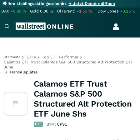
🎁 Ihre Lieblingsaktie geschenkt.
→ Jetzt Depot eröffnen
DAX
+0,69
%
Gold
0,00
%
Öl (Brent)
-1,53
%
Dow Jones
+0,25
%
ETFs
Top ETF Performer
Startseite
Calamos ETF Trust Calamos S&P 500 Structured Alt Protection ETF
June
Handelsplätze
Calamos ETF Trust
Calamos S&P 500
Structured Alt Protection
ETF June Shs
ETF
SYM:
CPSU