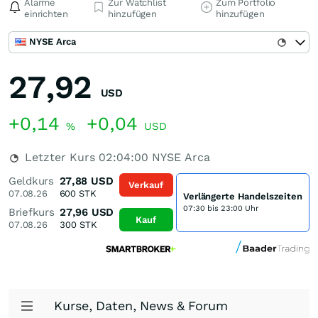
Alarme
Zur Watchlist
Zum Portfolio
einrichten
hinzufügen
hinzufügen
NYSE Arca
27,92
USD
+0,14
+0,04
%
USD
Letzter Kurs
02:04:00
NYSE Arca
Geldkurs
27,88
USD
Verkauf
07.08.26
600
STK
Verlängerte Handelszeiten
07:30 bis 23:00 Uhr
Briefkurs
27,96
USD
Kauf
07.08.26
300
STK
Kurse, Daten, News & Forum