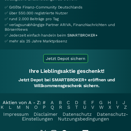
✅ Größte Finanz-Community Deutschlands
✅ über 550.000 registrierte Nutzer
✅ rund 2.000 Beiträge pro Tag
✅ verlagsunabhängige Partner ARIVA, FinanzNachrichten und
BörsenNews
✅ Jederzeit einfach handeln beim
SMARTBROKER+
✅ mehr als 25 Jahre Marktpräsenz
Jetzt Depot sichern
Ihre Lieblingsaktie geschenkt!
Jetzt Depot bei SMARTBROKER+ eröffnen und
Willkommensgeschenk sichern.
Aktien von A - Z:
#
A
B
C
D
E
F
G
H
I
J
K
L
M
N
O
P
Q
R
S
T
U
V
W
X
Y
Z
Impressum
Disclaimer
Datenschutz
Datenschutz-
Einstellungen
Nutzungsbedingungen