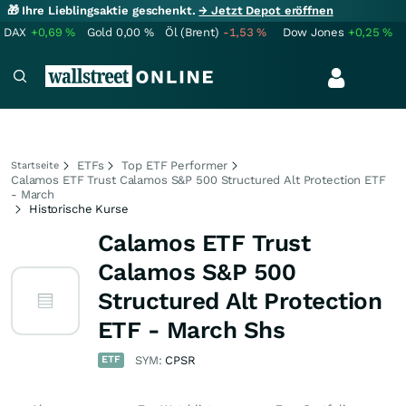
🎁 Ihre Lieblingsaktie geschenkt.
→ Jetzt Depot eröffnen
DAX
+0,69
%
Gold
0,00
%
Öl (Brent)
-1,53
%
Dow Jones
+0,25
%
ETFs
Top ETF Performer
Startseite
Calamos ETF Trust Calamos S&P 500 Structured Alt Protection ETF
- March
Historische Kurse
Calamos ETF Trust
Calamos S&P 500
Structured Alt Protection
ETF - March Shs
ETF
SYM:
CPSR