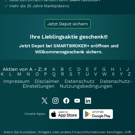
✅ mehr als 25 Jahre Marktpräsenz
Jetzt Depot sichern
Ihre Lieblingsaktie geschenkt!
Jetzt Depot bei SMARTBROKER+ eröffnen und
Willkommensgeschenk sichern.
Aktien von A - Z:
#
A
B
C
D
E
F
G
H
I
J
K
L
M
N
O
P
Q
R
S
T
U
V
W
X
Y
Z
Impressum
Disclaimer
Datenschutz
Datenschutz-
Einstellungen
Nutzungsbedingungen
Unsere Apps:
Wenn Sie Kursdaten, Widgets oder andere Finanzinformationen benötigen, hilft