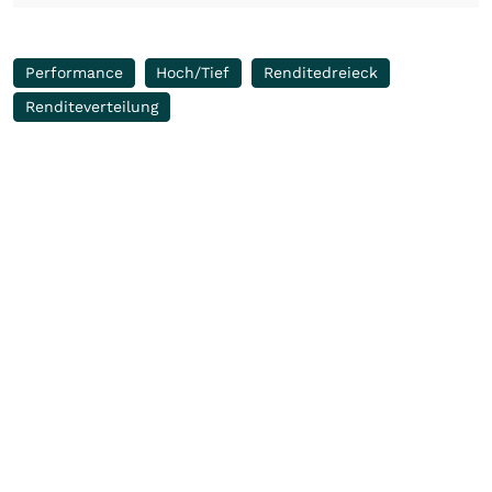
Performance
Hoch/Tief
Renditedreieck
Renditeverteilung