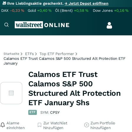
🎁 Ihre Lieblingsaktie geschenkt.
→ Jetzt Depot eröffnen
DAX
-0,33
%
Gold
+0,40
%
Öl (Brent)
+0,58
%
Dow Jones
+0,16
%
ETFs
Top ETF Performer
Startseite
Calamos ETF Trust Calamos S&P 500 Structured Alt Protection ETF
January
Calamos ETF Trust
Calamos S&P 500
Structured Alt Protection
ETF January Shs
ETF
SYM:
CPSY
Alarme
Zur Watchlist
Zum Portfolio
einrichten
hinzufügen
hinzufügen