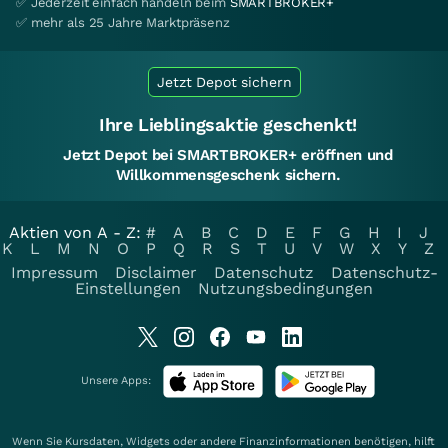
✅ Jederzeit einfach handeln beim
SMARTBROKER+
✅ mehr als 25 Jahre Marktpräsenz
Jetzt Depot sichern
Ihre Lieblingsaktie geschenkt!
Jetzt Depot bei SMARTBROKER+ eröffnen und
Willkommensgeschenk sichern.
Aktien von A - Z:
#
A
B
C
D
E
F
G
H
I
J
K
L
M
N
O
P
Q
R
S
T
U
V
W
X
Y
Z
Impressum
Disclaimer
Datenschutz
Datenschutz-
Einstellungen
Nutzungsbedingungen
Unsere Apps:
Wenn Sie Kursdaten, Widgets oder andere Finanzinformationen benötigen, hilft