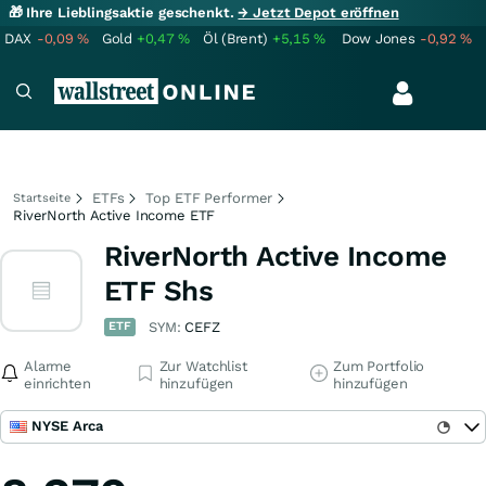
🎁 Ihre Lieblingsaktie geschenkt.
→ Jetzt Depot eröffnen
DAX
-0,09
%
Gold
+0,47
%
Öl (Brent)
+5,15
%
Dow Jones
-0,92
%
ETFs
Top ETF Performer
Startseite
RiverNorth Active Income ETF
RiverNorth Active Income
ETF Shs
ETF
SYM:
CEFZ
Alarme
Zur Watchlist
Zum Portfolio
einrichten
hinzufügen
hinzufügen
NYSE Arca