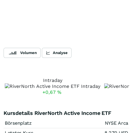
Volumen
Analyse
Intraday
+0,67
%
Kursdetails RiverNorth Active Income ETF
Börsenplatz
NYSE Arca
Letzter Kurs
8,270
USD