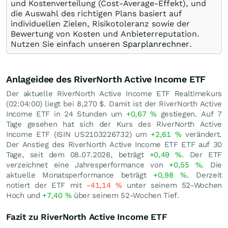
und Kostenverteilung (Cost-Average-Effekt), und
die Auswahl des richtigen Plans basiert auf
individuellen Zielen, Risikotoleranz sowie der
Bewertung von Kosten und Anbieterreputation.
Nutzen Sie einfach unseren
Sparplanrechner
.
Anlageidee des RiverNorth Active Income ETF
Der aktuelle RiverNorth Active Income ETF Realtimekurs
(02:04:00) liegt bei 8,270
$
. Damit ist der RiverNorth Active
Income ETF in 24 Stunden um
+0,67
%
gestiegen. Auf 7
Tage gesehen hat sich der Kurs des RiverNorth Active
Income ETF (ISIN US2103226732) um
+2,61
%
verändert.
Der Anstieg des RiverNorth Active Income ETF ETF auf 30
Tage, seit dem 08.07.2026, beträgt
+0,49
%
. Der ETF
verzeichnet eine Jahresperformance von
+0,55
%
. Die
aktuelle Monatsperformance beträgt
+0,98
%
. Derzeit
notiert der ETF mit
-41,14
%
unter seinem 52-Wochen
Hoch und
+7,40
%
über seinem 52-Wochen Tief.
Fazit zu RiverNorth Active Income ETF