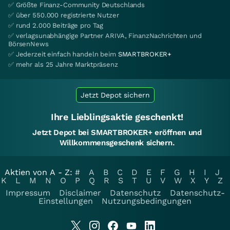
✅ Größte Finanz-Community Deutschlands
✅ über 550.000 registrierte Nutzer
✅ rund 2.000 Beiträge pro Tag
✅ verlagsunabhängige Partner ARIVA, FinanzNachrichten und
BörsenNews
✅ Jederzeit einfach handeln beim
SMARTBROKER+
✅ mehr als 25 Jahre Marktpräsenz
Jetzt Depot sichern
Ihre Lieblingsaktie geschenkt!
Jetzt Depot bei SMARTBROKER+ eröffnen und
Willkommensgeschenk sichern.
Aktien von A - Z:
#
A
B
C
D
E
F
G
H
I
J
K
L
M
N
O
P
Q
R
S
T
U
V
W
X
Y
Z
Impressum
Disclaimer
Datenschutz
Datenschutz-
Einstellungen
Nutzungsbedingungen