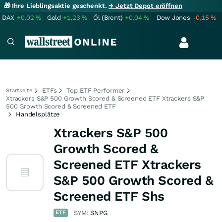
🎁 Ihre Lieblingsaktie geschenkt.
→ Jetzt Depot eröffnen
DAX
+0,02
%
Gold
+1,23
%
Öl (Brent)
+0,04
%
Dow Jones
-0,15
%
ETFs
Top ETF Performer
Startseite
Xtrackers S&P 500 Growth Scored & Screened ETF Xtrackers S&P
500 Growth Scored & Screened ETF
Handelsplätze
Xtrackers S&P 500
Growth Scored &
Screened ETF Xtrackers
S&P 500 Growth Scored &
Screened ETF Shs
ETF
SYM:
SNPG