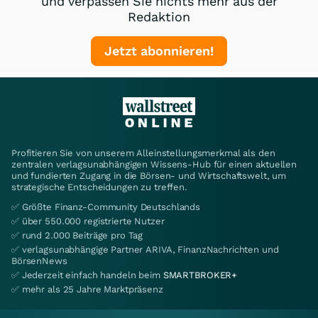
und verpassen Sie nichts mehr aus der
Redaktion
Jetzt abonnieren!
Profitieren Sie von unserem Alleinstellungsmerkmal als den
zentralen verlagsunabhängigen Wissens-Hub für einen aktuellen
und fundierten Zugang in die Börsen- und Wirtschaftswelt, um
strategische Entscheidungen zu treffen.
✅ Größte Finanz-Community Deutschlands
✅ über 550.000 registrierte Nutzer
✅ rund 2.000 Beiträge pro Tag
✅ verlagsunabhängige Partner ARIVA, FinanzNachrichten und
BörsenNews
✅ Jederzeit einfach handeln beim
SMARTBROKER+
✅ mehr als 25 Jahre Marktpräsenz