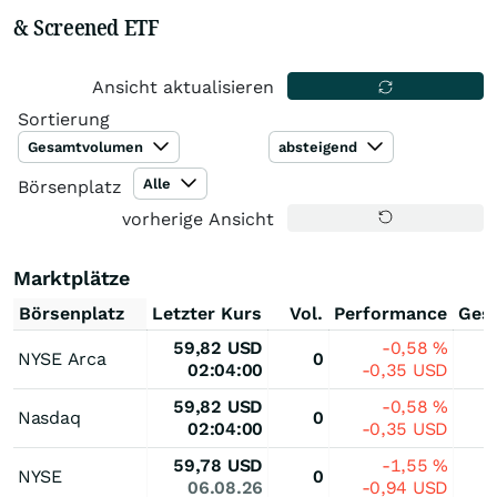
& Screened ETF
Ansicht aktualisieren
Sortierung
Gesamtvolumen
absteigend
Alle
Börsenplatz
vorherige Ansicht
Marktplätze
Börsenplatz
Letzter Kurs
Vol.
Performance
Ges
59,82
USD
-0,58
%
NYSE Arca
0
02:04:00
-0,35
USD
59,82
USD
-0,58
%
Nasdaq
0
02:04:00
-0,35
USD
59,78
USD
-1,55
%
NYSE
0
06.08.26
-0,94
USD