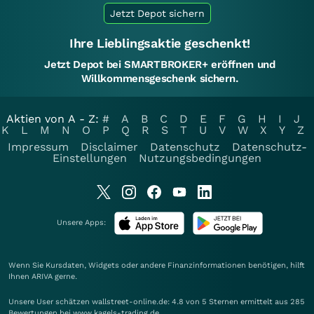
Jetzt Depot sichern
Ihre Lieblingsaktie geschenkt!
Jetzt Depot bei SMARTBROKER+ eröffnen und
Willkommensgeschenk sichern.
Aktien von A - Z:
#
A
B
C
D
E
F
G
H
I
J
K
L
M
N
O
P
Q
R
S
T
U
V
W
X
Y
Z
Impressum
Disclaimer
Datenschutz
Datenschutz-
Einstellungen
Nutzungsbedingungen
Unsere Apps:
Wenn Sie Kursdaten, Widgets oder andere Finanzinformationen benötigen, hilft
Ihnen
ARIVA
gerne.
Unsere User schätzen wallstreet-online.de: 4.8 von 5 Sternen ermittelt aus 285
Bewertungen bei www.kagels-trading.de