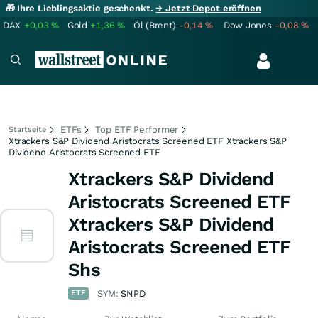
🎁 Ihre Lieblingsaktie geschenkt.
→ Jetzt Depot eröffnen
DAX
+0,03
%
Gold
+1,36
%
Öl (Brent)
-0,14
%
Dow Jones
-0,08
%
ETFs
Top ETF Performer
Startseite
Xtrackers S&P Dividend Aristocrats Screened ETF Xtrackers S&P
Dividend Aristocrats Screened ETF
Xtrackers S&P Dividend
Aristocrats Screened ETF
Xtrackers S&P Dividend
Aristocrats Screened ETF
Shs
ETF
SYM:
SNPD