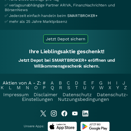
✅ verlagsunabhängige Partner ARIVA, FinanzNachrichten und
BörsenNews
✅ Jederzeit einfach handeln beim
SMARTBROKER+
✅ mehr als 25 Jahre Marktpräsenz
Jetzt Depot sichern
Ihre Lieblingsaktie geschenkt!
Jetzt Depot bei SMARTBROKER+ eröffnen und
Willkommensgeschenk sichern.
Aktien von A - Z:
#
A
B
C
D
E
F
G
H
I
J
K
L
M
N
O
P
Q
R
S
T
U
V
W
X
Y
Z
Impressum
Disclaimer
Datenschutz
Datenschutz-
Einstellungen
Nutzungsbedingungen
Unsere Apps: