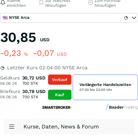
Alarme
Zur Watchlist
Zum Portfolio
einrichten
hinzufügen
hinzufügen
NYSE Arca
30,85
USD
-0,23
-0,07
%
USD
Letzter Kurs
02:04:00
NYSE Arca
Geldkurs
30,72
USD
Verkauf
06.08.26
700
STK
Verlängerte Handelszeiten
07:30 bis 23:00 Uhr
Briefkurs
30,78
USD
Kauf
06.08.26
700
STK
Kurse, Daten, News & Forum