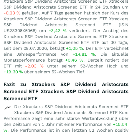
Xtrackers S&P Dividend Aristocrats Screened ETF Xtrackers
S&P Dividend Aristocrats Screened ETF in 24 Stunden um
-0,23
%
gefallen. Auf 7 Tage gesehen hat sich der Kurs des
Xtrackers S&P Dividend Aristocrats Screened ETF Xtrackers
S&P Dividend Aristocrats Screened ETF (ISIN
US23306X5068) um
+3,42
%
verändert. Der Anstieg des
Xtrackers S&P Dividend Aristocrats Screened ETF Xtrackers
S&P Dividend Aristocrats Screened ETF ETF auf 30 Tage,
seit dem 08.07.2026, beträgt
+1,05
%
. Der ETF verzeichnet
eine Jahresperformance von
+14,81
%
. Die aktuelle
Monatsperformance beträgt
+0,46
%
. Derzeit notiert der
ETF mit
-2,03
%
unter seinem 52-Wochen Hoch und
+19,30
%
über seinem 52-Wochen Tief.
Fazit zu Xtrackers S&P Dividend Aristocrats
Screened ETF Xtrackers S&P Dividend Aristocrats
Screened ETF
Die Xtrackers S&P Dividend Aristocrats Screened ETF
Xtrackers S&P Dividend Aristocrats Screened ETF Kurs
Performance zeigt eine sehr starke Wertentwicklung über
den Zeitraum von 1 Jahr mit einer Performance von
+15,54
%
. Die Performance ist in den letzten 52 Wochen positiv