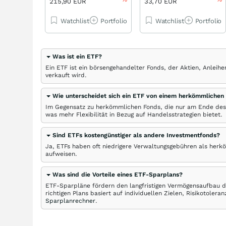
215,90 EUR
33,70 EUR
Watchlist
Portfolio
Watchlist
Portfolio
Was ist ein ETF?
Ein ETF ist ein börsengehandelter Fonds, der Aktien, Anlei
verkauft wird.
Wie unterscheidet sich ein ETF von einem herkömmlichen
Im Gegensatz zu herkömmlichen Fonds, die nur am Ende des
was mehr Flexibilität in Bezug auf Handelsstrategien bietet.
Sind ETFs kostengünstiger als andere Investmentfonds?
Ja, ETFs haben oft niedrigere Verwaltungsgebühren als herk
aufweisen.
Was sind die Vorteile eines ETF-Sparplans?
ETF-Sparpläne fördern den langfristigen Vermögensaufbau du
richtigen Plans basiert auf individuellen Zielen, Risikotole
Sparplanrechner
.