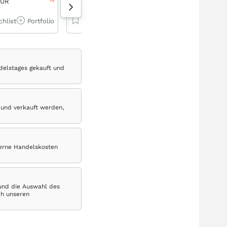
EUR
46,70 EUR
208,15 EUR
chlist
Portfolio
Watchlist
Portfolio
Watchlist
Por
delstages gekauft und
 und verkauft werden,
terne Handelskosten
 und die Auswahl des
ch unseren