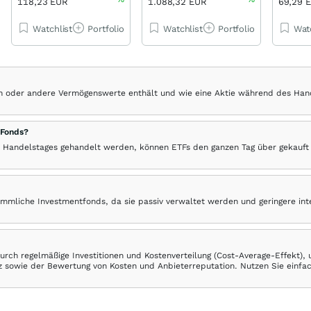
118,23 EUR
1.088,32 EUR
69,29 
Watchlist
Portfolio
Watchlist
Portfolio
Wat
hen oder andere Vermögenswerte enthält und wie eine Aktie während des Han
 Fonds?
 Handelstages gehandelt werden, können ETFs den ganzen Tag über gekauft
ömmliche Investmentfonds, da sie passiv verwaltet werden und geringere in
rch regelmäßige Investitionen und Kostenverteilung (Cost-Average-Effekt),
ranz sowie der Bewertung von Kosten und Anbieterreputation. Nutzen Sie einfa