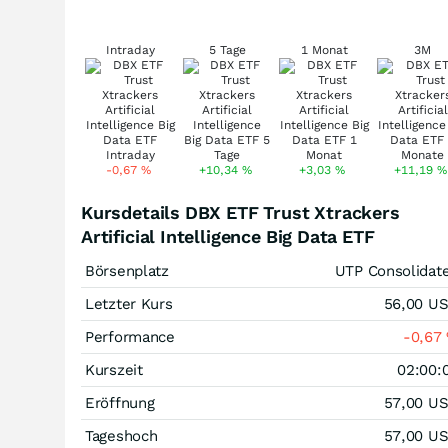
Intraday
5 Tage
1 Monat
3M
-0,67
%
+10,34
%
+3,03
%
+11,19
%
Kursdetails DBX ETF Trust Xtrackers
Artificial Intelligence Big Data ETF
Börsenplatz
UTP Consolidat
Letzter Kurs
56,00
U
Performance
-0,67
Kurszeit
02:00:
Eröffnung
57,00
U
Tageshoch
57,00
U