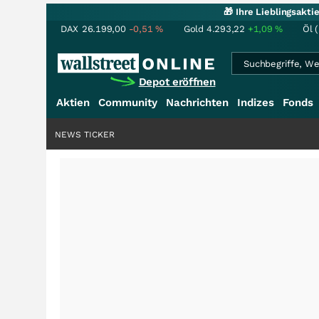
🎁 Ihre Lieblingsakt
DAX
26.199,00
-0,51
%
Gold
4.293,22
+1,09
%
Öl 
Depot eröffnen
Aktien
Community
Nachrichten
Indizes
Fonds
NEWS TICKER