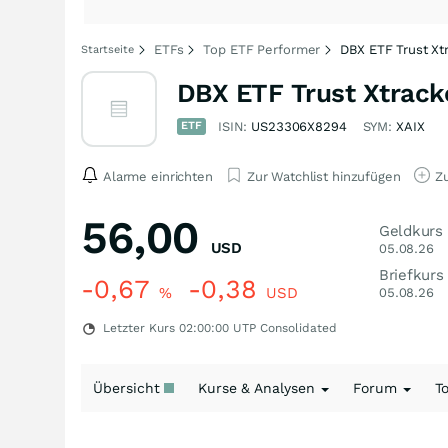
ETFs
Top ETF Performer
DBX ETF Trust Xtr
Startseite
DBX ETF Trust Xtracker
ETF
ISIN:
US23306X8294
SYM:
XAIX
Alarme einrichten
Zur Watchlist hinzufügen
Zu
56,00
Geldkurs
USD
05.08.26
Briefkurs
-0,67
-0,38
%
USD
05.08.26
Letzter Kurs
02:00:00
UTP Consolidated
Übersicht
Kurse & Analysen
Forum
T