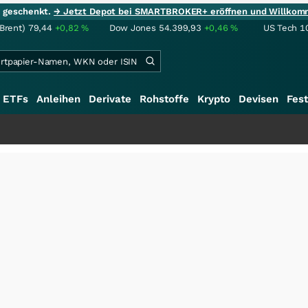
ie geschenkt.
→ Jetzt Depot bei SMARTBROKER+ eröffnen und Willkom
(Brent)
79,44
+0,82
%
Dow Jones
54.399,93
+0,46
%
US Tech 1
ETFs
Anleihen
Derivate
Rohstoffe
Krypto
Devisen
Fest