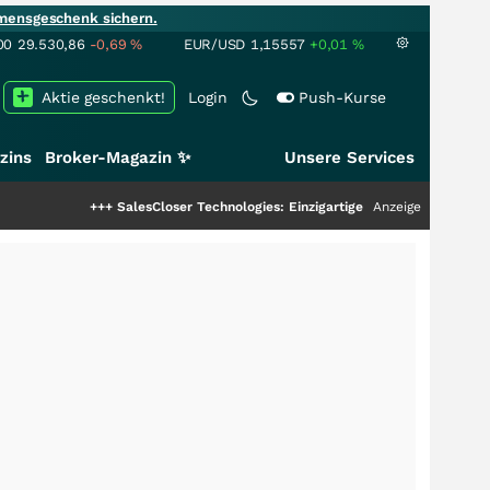
mensgeschenk sichern.
00
29.530,86
-0,69
%
EUR/USD
1,15557
+0,01
%
Aktie geschenkt!
Login
Push-Kurse
zins
Broker-Magazin ✨
Unsere Services
+++
SalesCloser Technologies: Einzigartige Leistung zieht die Top-Dogs 
Anzeige