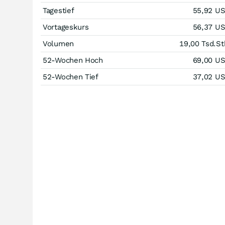
Tagestief
55,92
U
Vortageskurs
56,37
U
Volumen
19,00 Tsd.
St
52-Wochen Hoch
69,00
U
52-Wochen Tief
37,02
U