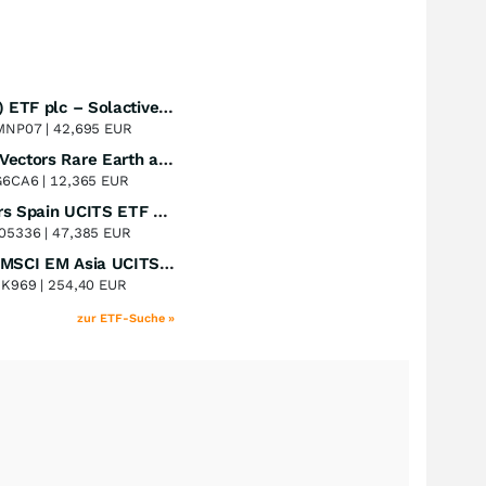
UBS (Irl) ETF plc – Solactive Global Pure Gold Miners UCITS ETF - A Dis USD o.N.
Perf. 1 Jahr
+46,53
%
MNP07 |
42,695 EUR
VanEck Vectors Rare Earth and Strategic Metals UCITS ETF
Perf. 1 Jahr
+46,21
%
G6CA6 |
12,365 EUR
Xtrackers Spain UCITS ETF Distribution
Perf. 1 Jahr
+43,02
%
05336 |
47,385 EUR
iShares MSCI EM Asia UCITS ETF
Perf. 1 Jahr
+41,59
%
8K969 |
254,40 EUR
zur ETF-Suche »