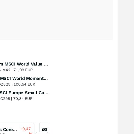
Xtrackers MSCI World Value UCITS ETF
Perf. 1 Jahr
+61,03
%
5JM42 |
71,99 EUR
iShares MSCI World Momentum Factor UCITS ETF
Perf. 1 Jahr
+28,51
%
QZ825 |
100,54 EUR
SPDR MSCI Europe Small Cap Value Weighted UCITS ETF
Perf. 1 Jahr
+22,77
%
LC298 |
70,84 EUR
-0,47
-0,32
iShares Core MSCI Emerging Markets ETF
iShares Core MSCI Emerging Markets IMI UCITS ETF
iShsSwDi ETFCHF
%
%