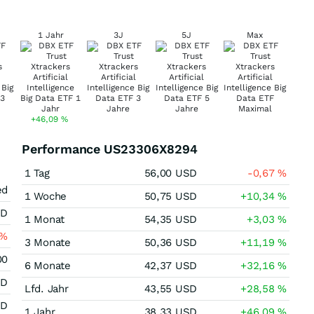
1 Jahr
3J
5J
Max
+46,09
%
Performance US23306X8294
1 Tag
56,00
USD
-0,67
%
ed
1 Woche
50,75
USD
+10,34
%
SD
1 Monat
54,35
USD
+3,03
%
%
3 Monate
50,36
USD
+11,19
%
00
6 Monate
42,37
USD
+32,16
%
SD
Lfd. Jahr
43,55
USD
+28,58
%
SD
1 Jahr
38,33
USD
+46,09
%