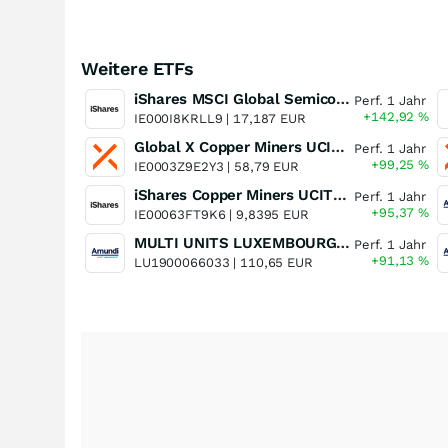
Weitere ETFs
iShares MSCI Global Semiconductors UCITS ETF USD (Acc)
Perf. 1 Jahr
+142,92
%
IE000I8KRLL9 |
17,187 EUR
Global X Copper Miners UCITS ETF USD Acc
Perf. 1 Jahr
+99,25
%
IE0003Z9E2Y3 |
58,79 EUR
iShares Copper Miners UCITS ETF
Perf. 1 Jahr
+95,37
%
IE00063FT9K6 |
9,8395 EUR
MULTI UNITS LUXEMBOURG - Lyxor MSCI Semiconductors ESG Filtered
Perf. 1 Jahr
+91,13
%
LU1900066033 |
110,65 EUR