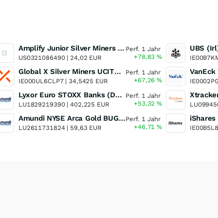
Amplify Junior Silver Miners ETF Junior Silver Miners ETF
Perf. 1 Jahr
+78,83
%
US0321086490 |
24,02 EUR
IE00B7K
Global X Silver Miners UCITS ETF
Perf. 1 Jahr
+67,26
%
IE000UL6CLP7 |
34,5425 EUR
IE0002P
Lyxor Euro STOXX Banks (DR) UCITS ETF- Acc
Perf. 1 Jahr
+53,32
%
LU1829219390 |
402,225 EUR
LU09945
Amundi NYSE Arca Gold BUGS UCITS ETF Dist
Perf. 1 Jahr
+46,71
%
LU2611731824 |
59,63 EUR
IE00B5L