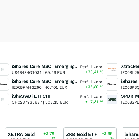
iShares Core MSCI Emerging Markets ETF
Perf. 1 Jahr
+33,41
%
US46434G1031 |
69,29 EUR
IE00BL2
iShares Core MSCI Emerging Markets IMI UCITS ETF
Perf. 1 Jahr
+35,89
%
IE00BKM4GZ66 |
46,701 EUR
IE00BP3
iShsSwDi ETFCHF
Perf. 1 Jahr
+17,31
%
CH0237935637 |
208,15 EUR
IE00BSP
+3,78
+3,99
XETRA Gold
ZKB Gold ETF
%
%