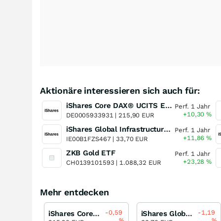
Aktionäre interessieren sich auch für:
iShares Core DAX® UCITS ETF (DE)
Perf. 1 Jahr
+10,30
%
DE0005933931 |
215,90 EUR
iShares Global Infrastructure UCITS ETF
Perf. 1 Jahr
+11,86
%
IE00B1FZS467 |
33,70 EUR
ZKB Gold ETF
Perf. 1 Jahr
+23,28
%
CH0139101593 |
1.088,32 EUR
Mehr entdecken
-0,59
-1,19
iShares Core DAX® UCITS ETF (DE)
iShares Global Infrastructure UCITS ETF
%
%