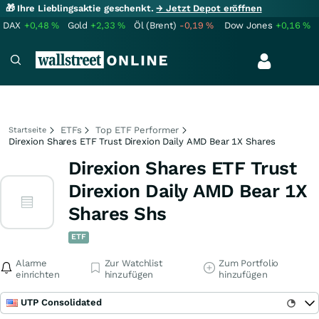
🎁 Ihre Lieblingsaktie geschenkt.
→ Jetzt Depot eröffnen
DAX
+0,48
%
Gold
+2,33
%
Öl (Brent)
-0,19
%
Dow Jones
+0,16
%
ETFs
Top ETF Performer
Startseite
Direxion Shares ETF Trust Direxion Daily AMD Bear 1X Shares
Direxion Shares ETF Trust
Direxion Daily AMD Bear 1X
Shares Shs
ETF
Alarme
Zur Watchlist
Zum Portfolio
einrichten
hinzufügen
hinzufügen
UTP Consolidated