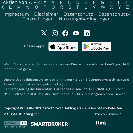
Aktien von A - Z:
#
A
B
C
D
E
F
G
H
I
J
K
L
M
N
O
P
Q
R
S
T
U
V
W
X
Y
Z
Impressum
Disclaimer
Datenschutz
Datenschutz-
Einstellungen
Nutzungsbedingungen
Unsere Apps:
Wenn Sie Kursdaten, Widgets oder andere Finanzinformationen benötigen, hilft
Ihnen
ARIVA
gerne.
Unsere User schätzen wallstreet-online.de: 4.8 von 5 Sternen ermittelt aus 285
Bewertungen bei www.kagels-trading.de
Zeitverzögerung der Kursdaten: Deutsche Börsen +15 Min. NASDAQ +15 Min.
NYSE +20 Min. AMEX +20 Min. Dow Jones +15 Min. Alle Angaben ohne Gewähr.
Copyright © 1998-2026 Smartbroker Holding AG - Alle Rechte vorbehalten.
Mit Unterstützung von:
Daten & Kurse von: