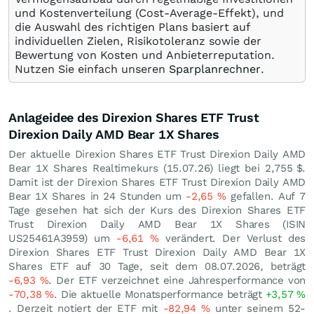
und Kostenverteilung (Cost-Average-Effekt), und
die Auswahl des richtigen Plans basiert auf
individuellen Zielen, Risikotoleranz sowie der
Bewertung von Kosten und Anbieterreputation.
Nutzen Sie einfach unseren
Sparplanrechner
.
Anlageidee des Direxion Shares ETF Trust
Direxion Daily AMD Bear 1X Shares
Der aktuelle Direxion Shares ETF Trust Direxion Daily AMD
Bear 1X Shares Realtimekurs (
15.07.26
) liegt bei 2,755
$
.
Damit ist der Direxion Shares ETF Trust Direxion Daily AMD
Bear 1X Shares in 24 Stunden um
-2,65
%
gefallen. Auf 7
Tage gesehen hat sich der Kurs des Direxion Shares ETF
Trust Direxion Daily AMD Bear 1X Shares (ISIN
US25461A3959) um
-6,61
%
verändert. Der Verlust des
Direxion Shares ETF Trust Direxion Daily AMD Bear 1X
Shares ETF auf 30 Tage, seit dem 08.07.2026, beträgt
-6,93
%
. Der ETF verzeichnet eine Jahresperformance von
-70,38
%
. Die aktuelle Monatsperformance beträgt
+3,57
%
. Derzeit notiert der ETF mit
-82,94
%
unter seinem 52-