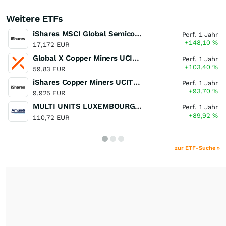
Weitere ETFs
iShares MSCI Global Semiconductors UCITS ETF USD (Acc)
Perf. 1 Jahr
+148,10
%
17,172 EUR
Global X Copper Miners UCITS ETF USD Acc
Perf. 1 Jahr
+103,40
%
59,83 EUR
iShares Copper Miners UCITS ETF
Perf. 1 Jahr
+93,70
%
9,925 EUR
MULTI UNITS LUXEMBOURG - Lyxor MSCI Semiconductors ESG Filtered
Perf. 1 Jahr
+89,92
%
110,72 EUR
zur ETF-Suche »