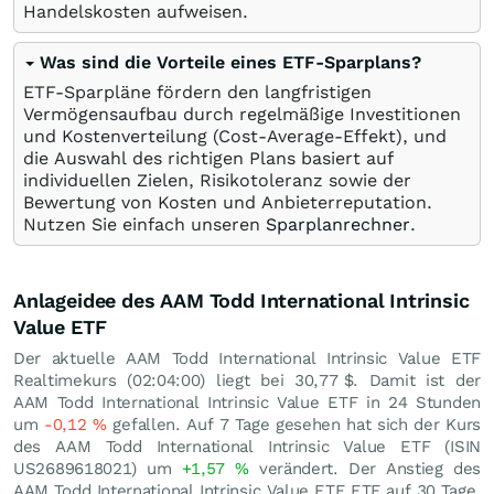
Handelskosten aufweisen.
Was sind die Vorteile eines ETF-Sparplans?
ETF-Sparpläne fördern den langfristigen
Vermögensaufbau durch regelmäßige Investitionen
und Kostenverteilung (Cost-Average-Effekt), und
die Auswahl des richtigen Plans basiert auf
individuellen Zielen, Risikotoleranz sowie der
Bewertung von Kosten und Anbieterreputation.
Nutzen Sie einfach unseren
Sparplanrechner
.
Anlageidee des AAM Todd International Intrinsic
Value ETF
Der aktuelle AAM Todd International Intrinsic Value ETF
Realtimekurs (02:04:00) liegt bei 30,77
$
. Damit ist der
AAM Todd International Intrinsic Value ETF in 24 Stunden
um
-0,12
%
gefallen. Auf 7 Tage gesehen hat sich der Kurs
des AAM Todd International Intrinsic Value ETF (ISIN
US2689618021) um
+1,57
%
verändert. Der Anstieg des
AAM Todd International Intrinsic Value ETF ETF auf 30 Tage,