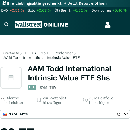
🎁 Ihre Lieblingsaktie geschenkt.
→ Jetzt Depot eröffnen
DAX
-0,51
%
Gold
+0,67
%
Öl (Brent)
+0,82
%
Dow Jones
+0,46
%
ETFs
Top ETF Performer
Startseite
AAM Todd International Intrinsic Value ETF
AAM Todd International
Intrinsic Value ETF Shs
ETF
SYM:
TIIV
Alarme
Zur Watchlist
Zum Portfolio
einrichten
hinzufügen
hinzufügen
NYSE Arca