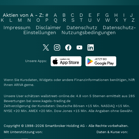
Aktien von A - Z:
#
A
B
C
D
E
F
G
H
I
J
K
L
M
N
O
P
Q
R
S
T
U
V
W
X
Y
Z
Impressum
Disclaimer
Datenschutz
Datenschutz-
Einstellungen
Nutzungsbedingungen
Unsere Apps:
Wenn Sie Kursdaten, Widgets oder andere Finanzinformationen benötigen, hilft
Ihnen
ARIVA
gerne.
Unsere User schätzen wallstreet-online.de: 4.8 von 5 Sternen ermittelt aus 285
Bewertungen bei www.kagels-trading.de
Zeitverzögerung der Kursdaten: Deutsche Börsen +15 Min. NASDAQ +15 Min.
NYSE +20 Min. AMEX +20 Min. Dow Jones +15 Min. Alle Angaben ohne Gewähr.
Copyright © 1998-2026 Smartbroker Holding AG - Alle Rechte vorbehalten.
Mit Unterstützung von:
Daten & Kurse von: