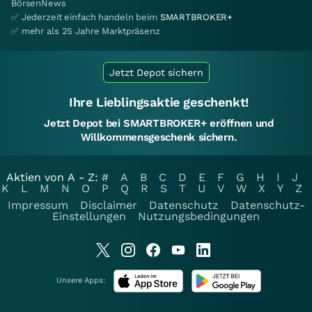
BörsenNews
✅ Jederzeit einfach handeln beim
SMARTBROKER+
✅ mehr als 25 Jahre Marktpräsenz
Jetzt Depot sichern
Ihre Lieblingsaktie geschenkt!
Jetzt Depot bei SMARTBROKER+ eröffnen und
Willkommensgeschenk sichern.
Aktien von A - Z:
#
A
B
C
D
E
F
G
H
I
J
K
L
M
N
O
P
Q
R
S
T
U
V
W
X
Y
Z
Impressum
Disclaimer
Datenschutz
Datenschutz-
Einstellungen
Nutzungsbedingungen
Unsere Apps: