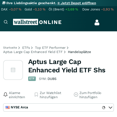
🎁 Ihre Lieblingsaktie geschenkt.
→ Jetzt Depot eröffnen
DAX
-0,07
%
Gold
-0,10
%
Öl (Brent)
+3,69
%
Dow Jones
-0,93
%
ETFs
Top ETF Performer
Startseite
Aptus Large Cap Enhanced Yield ETF
Handelsplätze
Aptus Large Cap
Enhanced Yield ETF Shs
ETF
SYM:
DUBS
Alarme
Zur Watchlist
Zum Portfolio
einrichten
hinzufügen
hinzufügen
NYSE Arca