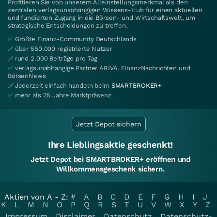
Profitieren Sie von unserem Alleinstellungsmerkmal als den
zentralen verlagsunabhängigen Wissens-Hub für einen aktuellen
und fundierten Zugang in die Börsen- und Wirtschaftswelt, um
strategische Entscheidungen zu treffen.
✅ Größte Finanz-Community Deutschlands
✅ über 550.000 registrierte Nutzer
✅ rund 2.000 Beiträge pro Tag
✅ verlagsunabhängige Partner ARIVA, FinanzNachrichten und
BörsenNews
✅ Jederzeit einfach handeln beim
SMARTBROKER+
✅ mehr als 25 Jahre Marktpräsenz
Jetzt Depot sichern
Ihre Lieblingsaktie geschenkt!
Jetzt Depot bei SMARTBROKER+ eröffnen und
Willkommensgeschenk sichern.
Aktien von A - Z:
#
A
B
C
D
E
F
G
H
I
J
K
L
M
N
O
P
Q
R
S
T
U
V
W
X
Y
Z
Impressum
Disclaimer
Datenschutz
Datenschutz-