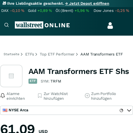
🎁 Ihre Lieblingsaktie geschenkt.
→ Jetzt Depot eröffnen
DAX
-0,10
%
Gold
+0,89
%
Öl (Brent)
+5,96
%
Dow Jones
-0,25
%
ETFs
Top ETF Performer
AAM Transformers ETF
Startseite
AAM Transformers ETF Shs
ETF
SYM:
TRFM
Alarme
Zur Watchlist
Zum Portfolio
einrichten
hinzufügen
hinzufügen
NYSE Arca
61,09
USD