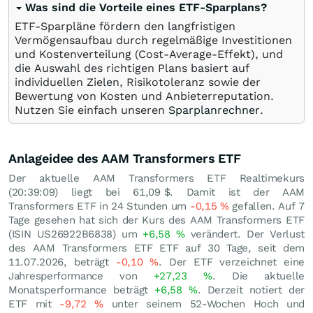
Was sind die Vorteile eines ETF-Sparplans?
ETF-Sparpläne fördern den langfristigen
Vermögensaufbau durch regelmäßige Investitionen
und Kostenverteilung (Cost-Average-Effekt), und
die Auswahl des richtigen Plans basiert auf
individuellen Zielen, Risikotoleranz sowie der
Bewertung von Kosten und Anbieterreputation.
Nutzen Sie einfach unseren
Sparplanrechner
.
Anlageidee des AAM Transformers ETF
Der aktuelle AAM Transformers ETF Realtimekurs
(20:39:09) liegt bei 61,09
$
. Damit ist der AAM
Transformers ETF in 24 Stunden um
-0,15
%
gefallen. Auf 7
Tage gesehen hat sich der Kurs des AAM Transformers ETF
(ISIN US26922B6838) um
+6,58
%
verändert. Der Verlust
des AAM Transformers ETF ETF auf 30 Tage, seit dem
11.07.2026, beträgt
-0,10
%
. Der ETF verzeichnet eine
Jahresperformance von
+27,23
%
. Die aktuelle
Monatsperformance beträgt
+6,58
%
. Derzeit notiert der
ETF mit
-9,72
%
unter seinem 52-Wochen Hoch und