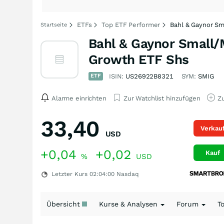
ETFs
Top ETF Performer
Bahl & Gaynor S
Startseite
Bahl & Gaynor Small/
Growth ETF Shs
ETF
ISIN:
US26922B8321
SYM:
SMIG
Alarme einrichten
Zur Watchlist hinzufügen
Zu
33,40
Verkau
USD
+0,04
+0,02
Kauf
%
USD
Letzter Kurs
02:04:00
Nasdaq
Übersicht
Kurse & Analysen
Forum
T