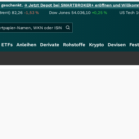
ie geschenkt.
→ Jetzt Depot bei SMARTBROKER+ eröffnen und Willkom
Brent)
82,26
-1,53
%
Dow Jones
54.036,10
+0,25
%
US Tech 1
ETFs
Anleihen
Derivate
Rohstoffe
Krypto
Devisen
Fest