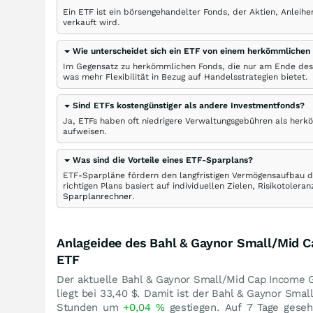
Ein ETF ist ein börsengehandelter Fonds, der Aktien, Anlei
verkauft wird.
Wie unterscheidet sich ein ETF von einem herkömmlichen
Im Gegensatz zu herkömmlichen Fonds, die nur am Ende des
was mehr Flexibilität in Bezug auf Handelsstrategien bietet.
Sind ETFs kostengünstiger als andere Investmentfonds?
Ja, ETFs haben oft niedrigere Verwaltungsgebühren als herk
aufweisen.
Was sind die Vorteile eines ETF-Sparplans?
ETF-Sparpläne fördern den langfristigen Vermögensaufbau du
richtigen Plans basiert auf individuellen Zielen, Risikotole
Sparplanrechner
.
Anlageidee des Bahl & Gaynor Small/Mid 
ETF
Der aktuelle Bahl & Gaynor Small/Mid Cap Income 
liegt bei 33,40
$
. Damit ist der Bahl & Gaynor Sma
Stunden um
+0,04
%
gestiegen. Auf 7 Tage gese