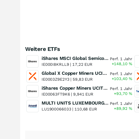
Weitere ETFs
iShares MSCI Global Semiconductors UCITS ETF USD (Acc)
Perf. 1 Jahr
+148,10
%
IE000I8KRLL9 |
17,22 EUR
Global X Copper Miners UCITS ETF USD Acc
Perf. 1 Jahr
+103,40
%
IE0003Z9E2Y3 |
59,83 EUR
iShares Copper Miners UCITS ETF
Perf. 1 Jahr
+93,70
%
IE00063FT9K6 |
9,941 EUR
MULTI UNITS LUXEMBOURG - Lyxor MSCI Semiconductors ESG Filtered
Perf. 1 Jahr
+89,92
%
LU1900066033 |
110,68 EUR