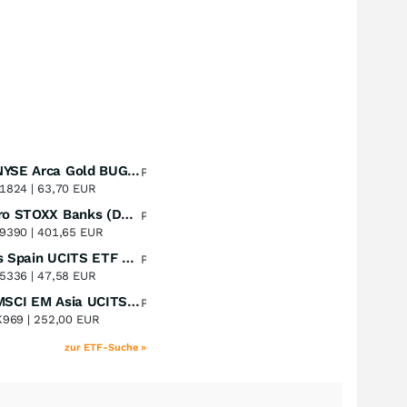
Amundi NYSE Arca Gold BUGS UCITS ETF Dist
Perf. 1 Jahr
+51,49
%
1824 |
63,70 EUR
Lyxor Euro STOXX Banks (DR) UCITS ETF- Acc
Perf. 1 Jahr
+51,31
%
9390 |
401,65 EUR
Xtrackers Spain UCITS ETF Distribution
Perf. 1 Jahr
+41,30
%
5336 |
47,58 EUR
iShares MSCI EM Asia UCITS ETF
Perf. 1 Jahr
+39,55
%
K969 |
252,00 EUR
zur ETF-Suche »