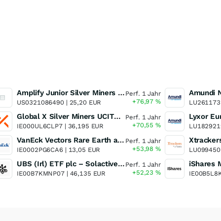
Amplify Junior Silver Miners ETF Junior Silver Miners ETF
Perf. 1 Jahr
+76,97
%
US0321086490 |
25,20 EUR
LU261173
Global X Silver Miners UCITS ETF
Perf. 1 Jahr
+70,55
%
IE000UL6CLP7 |
36,195 EUR
LU182921
VanEck Vectors Rare Earth and Strategic Metals UCITS ETF
Perf. 1 Jahr
+53,98
%
IE0002PG6CA6 |
13,05 EUR
LU099450
UBS (Irl) ETF plc – Solactive Global Pure Gold Miners UCITS ETF - A Dis USD o.N.
Perf. 1 Jahr
+52,23
%
IE00B7KMNP07 |
46,135 EUR
IE00B5L8