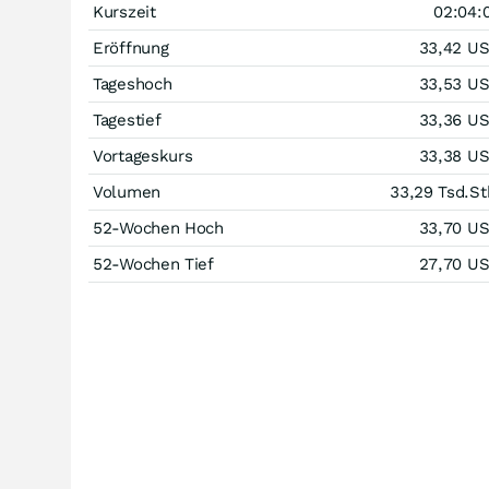
Kurszeit
02:04:
Eröffnung
33,42
U
Tageshoch
33,53
U
Tagestief
33,36
U
Vortageskurs
33,38
U
Volumen
33,29 Tsd.
St
52-Wochen Hoch
33,70
U
52-Wochen Tief
27,70
U