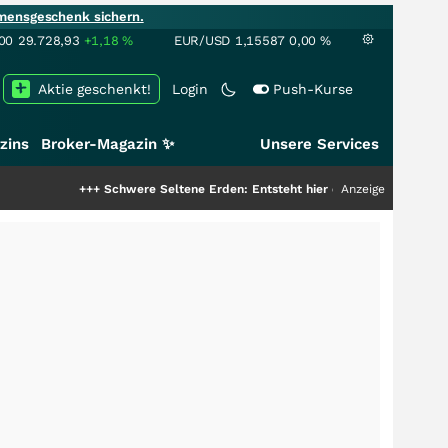
mensgeschenk sichern.
00
29.728,93
+1,18
%
EUR/USD
1,15587
0,00
%
Aktie geschenkt!
Login
Push-Kurse
zins
Broker-Magazin ✨
Unsere Services
+++
Schwere Seltene Erden: Entsteht hier die nächste Milliardenstory?
Anzeige
++