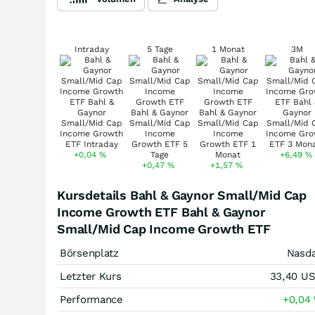
Intraday
5 Tage
1 Monat
3M
+0,04
%
+6,49
%
+0,47
%
+1,57
%
Kursdetails Bahl & Gaynor Small/Mid Cap
Income Growth ETF Bahl & Gaynor
Small/Mid Cap Income Growth ETF
Börsenplatz
Nasd
Letzter Kurs
33,40
U
Performance
+0,04