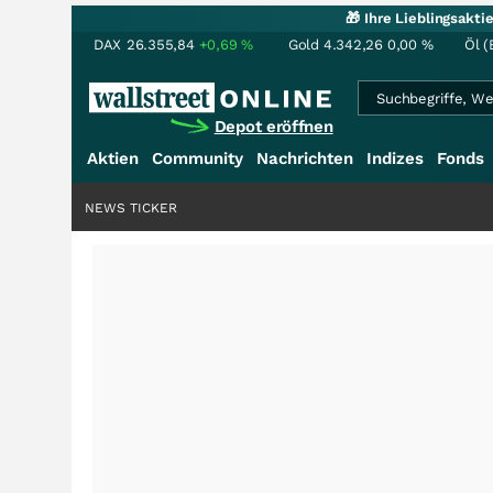
🎁 Ihre Lieblingsakt
DAX
26.355,84
+0,69
%
Gold
4.342,26
0,00
%
Öl (
Depot eröffnen
Aktien
Community
Nachrichten
Indizes
Fonds
NEWS TICKER