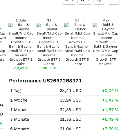
1 Jahr
3J
5J
Max
+13,43
%
+36,75
%
Performance US26922B8321
1 Tag
33,40
USD
+0,04
%
1 Woche
33,24
USD
+0,47
%
aq
1 Monat
32,88
USD
+1,57
%
SD
3 Monate
31,36
USD
+6,49
%
%
6 Monate
31,04
USD
+7,59
%