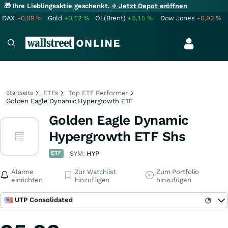
🎁 Ihre Lieblingsaktie geschenkt.
→ Jetzt Depot eröffnen
DAX
-0,09
%
Gold
+0,12
%
Öl (Brent)
+5,15
%
Dow Jones
-0,92
%
ETFs
Top ETF Performer
Startseite
Golden Eagle Dynamic Hypergrowth ETF
Golden Eagle Dynamic
Hypergrowth ETF Shs
ETF
SYM:
HYP
Alarme
Zur Watchlist
Zum Portfolio
einrichten
hinzufügen
hinzufügen
UTP Consolidated