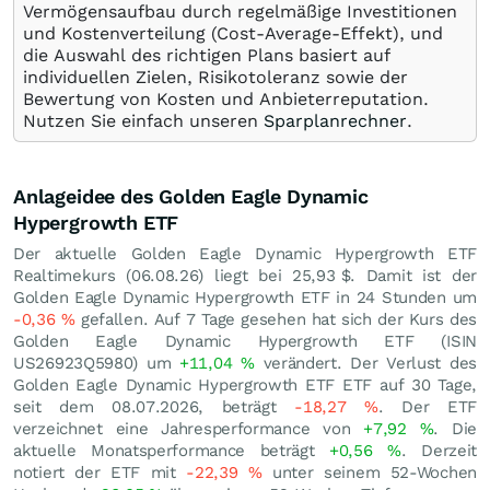
Vermögensaufbau durch regelmäßige Investitionen
und Kostenverteilung (Cost-Average-Effekt), und
die Auswahl des richtigen Plans basiert auf
individuellen Zielen, Risikotoleranz sowie der
Bewertung von Kosten und Anbieterreputation.
Nutzen Sie einfach unseren
Sparplanrechner
.
Anlageidee des Golden Eagle Dynamic
Hypergrowth ETF
Der aktuelle Golden Eagle Dynamic Hypergrowth ETF
Realtimekurs (
06.08.26
) liegt bei 25,93
$
. Damit ist der
Golden Eagle Dynamic Hypergrowth ETF in 24 Stunden um
-0,36
%
gefallen. Auf 7 Tage gesehen hat sich der Kurs des
Golden Eagle Dynamic Hypergrowth ETF (ISIN
US26923Q5980) um
+11,04
%
verändert. Der Verlust des
Golden Eagle Dynamic Hypergrowth ETF ETF auf 30 Tage,
seit dem 08.07.2026, beträgt
-18,27
%
. Der ETF
verzeichnet eine Jahresperformance von
+7,92
%
. Die
aktuelle Monatsperformance beträgt
+0,56
%
. Derzeit
notiert der ETF mit
-22,39
%
unter seinem 52-Wochen