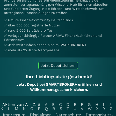
Profitieren Sie von unserem Alleinstellungsmerkmal als den
zentralen verlagsunabhängigen Wissens-Hub für einen aktuellen
und fundierten Zugang in die Börsen- und Wirtschaftswelt, um
strategische Entscheidungen zu treffen.
✅ Größte Finanz-Community Deutschlands
✅ über 550.000 registrierte Nutzer
✅ rund 2.000 Beiträge pro Tag
✅ verlagsunabhängige Partner ARIVA, FinanzNachrichten und
BörsenNews
✅ Jederzeit einfach handeln beim
SMARTBROKER+
✅ mehr als 25 Jahre Marktpräsenz
Jetzt Depot sichern
Ihre Lieblingsaktie geschenkt!
Jetzt Depot bei SMARTBROKER+ eröffnen und
Willkommensgeschenk sichern.
Aktien von A - Z:
#
A
B
C
D
E
F
G
H
I
J
K
L
M
N
O
P
Q
R
S
T
U
V
W
X
Y
Z
Impressum
Disclaimer
Datenschutz
Datenschutz-