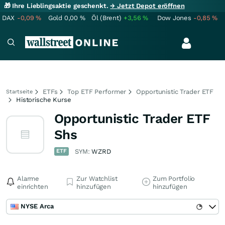
🎁 Ihre Lieblingsaktie geschenkt.
→ Jetzt Depot eröffnen
DAX
-0,09
%
Gold
0,00
%
Öl (Brent)
+3,56
%
Dow Jones
-0,85
%
ETFs
Top ETF Performer
Opportunistic Trader ETF
Startseite
Historische Kurse
Opportunistic Trader ETF
Shs
ETF
SYM:
WZRD
Alarme
Zur Watchlist
Zum Portfolio
einrichten
hinzufügen
hinzufügen
NYSE Arca