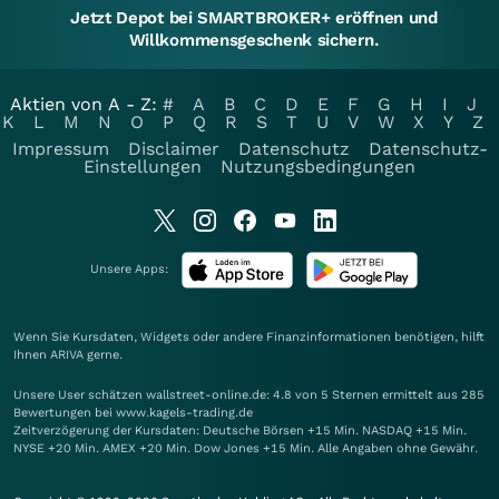
Jetzt Depot bei SMARTBROKER+ eröffnen und
Willkommensgeschenk sichern.
Aktien von A - Z:
#
A
B
C
D
E
F
G
H
I
J
K
L
M
N
O
P
Q
R
S
T
U
V
W
X
Y
Z
Impressum
Disclaimer
Datenschutz
Datenschutz-
Einstellungen
Nutzungsbedingungen
Unsere Apps:
Wenn Sie Kursdaten, Widgets oder andere Finanzinformationen benötigen, hilft
Ihnen
ARIVA
gerne.
Unsere User schätzen wallstreet-online.de: 4.8 von 5 Sternen ermittelt aus 285
Bewertungen bei www.kagels-trading.de
Zeitverzögerung der Kursdaten: Deutsche Börsen +15 Min. NASDAQ +15 Min.
NYSE +20 Min. AMEX +20 Min. Dow Jones +15 Min. Alle Angaben ohne Gewähr.