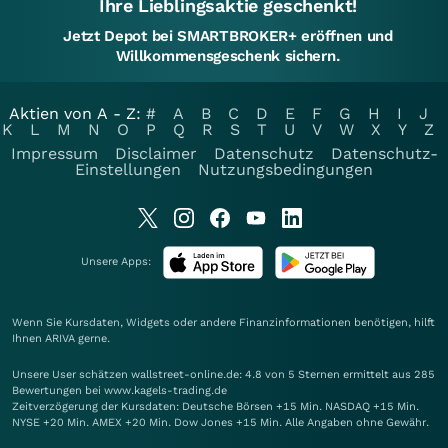
Ihre Lieblingsaktie geschenkt!
Jetzt Depot bei SMARTBROKER+ eröffnen und
Willkommensgeschenk sichern.
Aktien von A - Z:
#
A
B
C
D
E
F
G
H
I
J
K
L
M
N
O
P
Q
R
S
T
U
V
W
X
Y
Z
Impressum
Disclaimer
Datenschutz
Datenschutz-
Einstellungen
Nutzungsbedingungen
Unsere Apps:
Wenn Sie Kursdaten, Widgets oder andere Finanzinformationen benötigen, hilft
Ihnen
ARIVA
gerne.
Unsere User schätzen wallstreet-online.de: 4.8 von 5 Sternen ermittelt aus 285
Bewertungen bei www.kagels-trading.de
Zeitverzögerung der Kursdaten: Deutsche Börsen +15 Min. NASDAQ +15 Min.
NYSE +20 Min. AMEX +20 Min. Dow Jones +15 Min. Alle Angaben ohne Gewähr.