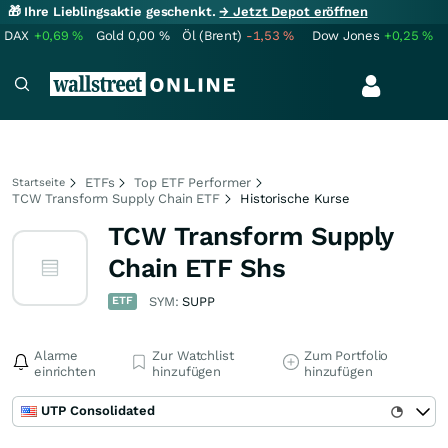
🎁 Ihre Lieblingsaktie geschenkt.
→ Jetzt Depot eröffnen
DAX
+0,69
%
Gold
0,00
%
Öl (Brent)
-1,53
%
Dow Jones
+0,25
%
ETFs
Top ETF Performer
Startseite
TCW Transform Supply Chain ETF
Historische Kurse
TCW Transform Supply
Chain ETF Shs
ETF
SYM:
SUPP
Alarme
Zur Watchlist
Zum Portfolio
einrichten
hinzufügen
hinzufügen
UTP Consolidated