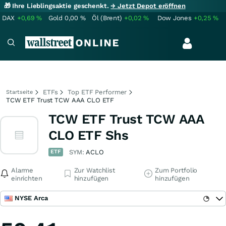
🎁 Ihre Lieblingsaktie geschenkt.
→ Jetzt Depot eröffnen
DAX
+0,69
%
Gold
0,00
%
Öl (Brent)
+0,02
%
Dow Jones
+0,25
%
ETFs
Top ETF Performer
Startseite
TCW ETF Trust TCW AAA CLO ETF
TCW ETF Trust TCW AAA
CLO ETF Shs
ETF
SYM:
ACLO
Alarme
Zur Watchlist
Zum Portfolio
einrichten
hinzufügen
hinzufügen
NYSE Arca