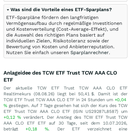
Was sind die Vorteile eines ETF-Sparplans?
ETF-Sparpläne fördern den langfristigen
Vermögensaufbau durch regelmäßige Investitionen
und Kostenverteilung (Cost-Average-Effekt), und
die Auswahl des richtigen Plans basiert auf
individuellen Zielen, Risikotoleranz sowie der
Bewertung von Kosten und Anbieterreputation.
Nutzen Sie einfach unseren
Sparplanrechner
.
Anlageidee des TCW ETF Trust TCW AAA CLO
ETF
Der aktuelle TCW ETF Trust TCW AAA CLO ETF
Realtimekurs (
08.08.26
) liegt bei 50,41
$
. Damit ist der
TCW ETF Trust TCW AAA CLO ETF in 24 Stunden um
+0,04
%
gestiegen. Auf 7 Tage gesehen hat sich der Kurs des TCW
ETF Trust TCW AAA CLO ETF (ISIN US29287L8587) um
+0,12
%
verändert. Der Anstieg des TCW ETF Trust TCW
AAA CLO ETF ETF auf 30 Tage, seit dem 10.07.2026,
beträgt
+0,18
%
. Der ETF verzeichnet eine