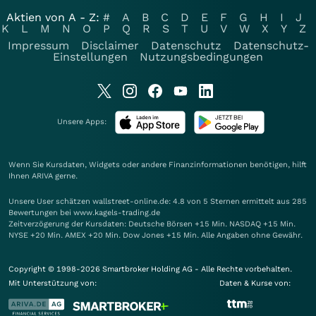
Aktien von A - Z:
#
A
B
C
D
E
F
G
H
I
J
K
L
M
N
O
P
Q
R
S
T
U
V
W
X
Y
Z
Impressum
Disclaimer
Datenschutz
Datenschutz-
Einstellungen
Nutzungsbedingungen
Unsere Apps:
Wenn Sie Kursdaten, Widgets oder andere Finanzinformationen benötigen, hilft
Ihnen
ARIVA
gerne.
Unsere User schätzen wallstreet-online.de: 4.8 von 5 Sternen ermittelt aus 285
Bewertungen bei www.kagels-trading.de
Zeitverzögerung der Kursdaten: Deutsche Börsen +15 Min. NASDAQ +15 Min.
NYSE +20 Min. AMEX +20 Min. Dow Jones +15 Min. Alle Angaben ohne Gewähr.
Copyright © 1998-2026 Smartbroker Holding AG - Alle Rechte vorbehalten.
Mit Unterstützung von:
Daten & Kurse von: