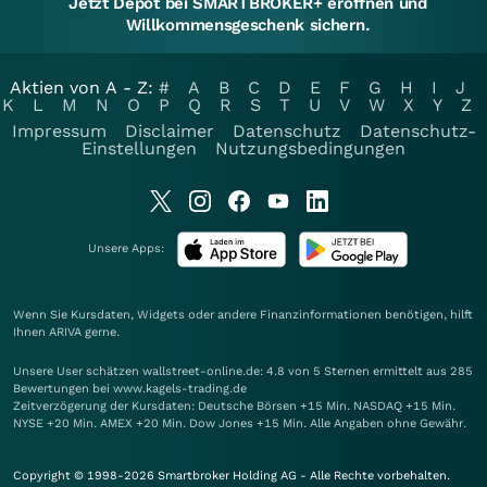
Jetzt Depot bei SMARTBROKER+ eröffnen und
Willkommensgeschenk sichern.
Aktien von A - Z:
#
A
B
C
D
E
F
G
H
I
J
K
L
M
N
O
P
Q
R
S
T
U
V
W
X
Y
Z
Impressum
Disclaimer
Datenschutz
Datenschutz-
Einstellungen
Nutzungsbedingungen
Unsere Apps:
Wenn Sie Kursdaten, Widgets oder andere Finanzinformationen benötigen, hilft
Ihnen
ARIVA
gerne.
Unsere User schätzen wallstreet-online.de: 4.8 von 5 Sternen ermittelt aus 285
Bewertungen bei www.kagels-trading.de
Zeitverzögerung der Kursdaten: Deutsche Börsen +15 Min. NASDAQ +15 Min.
NYSE +20 Min. AMEX +20 Min. Dow Jones +15 Min. Alle Angaben ohne Gewähr.
Copyright © 1998-2026 Smartbroker Holding AG - Alle Rechte vorbehalten.