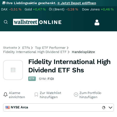
🎁 Ihre Lieblingsaktie geschenkt.
→ Jetzt Depot eröffnen
DAX
-0,51
%
Gold
+0,47
%
Öl (Brent)
-0,28
%
Dow Jones
+0,46
%
ETFs
Top ETF Performer
Startseite
Fidelity International High Dividend ETF
Handelsplätze
Fidelity International High
Dividend ETF Shs
ETF
SYM:
FIDI
Alarme
Zur Watchlist
Zum Portfolio
einrichten
hinzufügen
hinzufügen
NYSE Arca