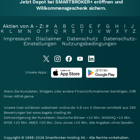
Jetzt Depot bei SMARTBROKER+ eröffnen und
Willkommensgeschenk sichern.
Aktien von A - Z:
#
A
B
C
D
E
F
G
H
I
J
K
L
M
N
O
P
Q
R
S
T
U
V
W
X
Y
Z
Impressum
Disclaimer
Datenschutz
Datenschutz-
Einstellungen
Nutzungsbedingungen
Unsere Apps:
Wenn Sie Kursdaten, Widgets oder andere Finanzinformationen benötigen, hilft
Ihnen
ARIVA
gerne.
Unsere User schätzen wallstreet-online.de: 4.8 von 5 Sternen ermittelt aus 285
Bewertungen bei www.kagels-trading.de
Zeitverzögerung der Kursdaten: Deutsche Börsen +15 Min. NASDAQ +15 Min.
NYSE +20 Min. AMEX +20 Min. Dow Jones +15 Min. Alle Angaben ohne Gewähr.
Copyright © 1998-2026 Smartbroker Holding AG - Alle Rechte vorbehalten.