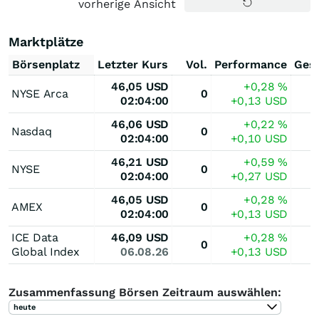
vorherige Ansicht
Marktplätze
Börsenplatz
Letzter Kurs
Vol.
Performance
Ges
46,05
USD
+0,28
%
NYSE Arca
0
02:04:00
+0,13
USD
46,06
USD
+0,22
%
Nasdaq
0
02:04:00
+0,10
USD
46,21
USD
+0,59
%
NYSE
0
02:04:00
+0,27
USD
46,05
USD
+0,28
%
AMEX
0
02:04:00
+0,13
USD
ICE Data
46,09
USD
+0,28
%
0
Global Index
06.08.26
+0,13
USD
Zusammenfassung Börsen Zeitraum auswählen:
heute