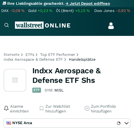
🎁 Ihre Lieblingsaktie geschenkt.
→ Jetzt Depot eröffnen
DAX
-0,09
%
Gold
+0,23
%
Öl (Brent)
+5,15
%
Dow Jones
-0,92
%
ETFs
Top ETF Performer
Startseite
Indxx Aerospace & Defense ETF
Handelsplätze
Indxx Aerospace &
Defense ETF Shs
ETF
SYM:
MISL
Alarme
Zur Watchlist
Zum Portfolio
einrichten
hinzufügen
hinzufügen
NYSE Arca