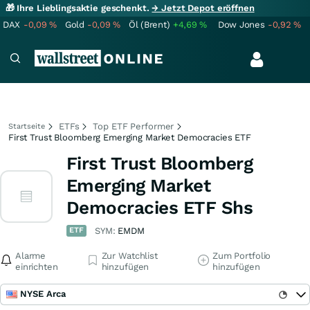
🎁 Ihre Lieblingsaktie geschenkt.
→ Jetzt Depot eröffnen
DAX
-0,09
%
Gold
-0,09
%
Öl (Brent)
+4,69
%
Dow Jones
-0,92
%
ETFs
Top ETF Performer
Startseite
First Trust Bloomberg Emerging Market Democracies ETF
First Trust Bloomberg
Emerging Market
Democracies ETF Shs
ETF
SYM:
EMDM
Alarme
Zur Watchlist
Zum Portfolio
einrichten
hinzufügen
hinzufügen
NYSE Arca