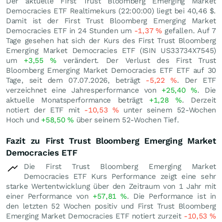
Der aktuelle First Trust Bloomberg Emerging Market
Democracies ETF Realtimekurs (22:00:00) liegt bei 40,46
$
.
Damit ist der First Trust Bloomberg Emerging Market
Democracies ETF in 24 Stunden um
-1,37
%
gefallen. Auf 7
Tage gesehen hat sich der Kurs des First Trust Bloomberg
Emerging Market Democracies ETF (ISIN US33734X7545)
um
+3,55
%
verändert. Der Verlust des First Trust
Bloomberg Emerging Market Democracies ETF ETF auf 30
Tage, seit dem 07.07.2026, beträgt
-5,22
%
. Der ETF
verzeichnet eine Jahresperformance von
+25,40
%
. Die
aktuelle Monatsperformance beträgt
+1,28
%
. Derzeit
notiert der ETF mit
-10,53
%
unter seinem 52-Wochen
Hoch und
+58,50
%
über seinem 52-Wochen Tief.
Fazit zu First Trust Bloomberg Emerging Market
Democracies ETF
Die First Trust Bloomberg Emerging Market
Democracies ETF Kurs Performance zeigt eine sehr
starke Wertentwicklung über den Zeitraum von 1 Jahr mit
einer Performance von
+57,81
%
. Die Performance ist in
den letzten 52 Wochen positiv und First Trust Bloomberg
Emerging Market Democracies ETF notiert zurzeit
-10,53
%