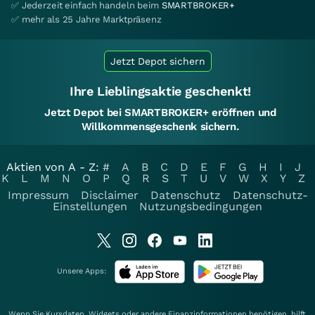
✅ Jederzeit einfach handeln beim
SMARTBROKER+
✅ mehr als 25 Jahre Marktpräsenz
Jetzt Depot sichern
Ihre Lieblingsaktie geschenkt!
Jetzt Depot bei SMARTBROKER+ eröffnen und
Willkommensgeschenk sichern.
Aktien von A - Z:
#
A
B
C
D
E
F
G
H
I
J
K
L
M
N
O
P
Q
R
S
T
U
V
W
X
Y
Z
Impressum
Disclaimer
Datenschutz
Datenschutz-
Einstellungen
Nutzungsbedingungen
Unsere Apps:
Wenn Sie Kursdaten, Widgets oder andere Finanzinformationen benötigen, hilft