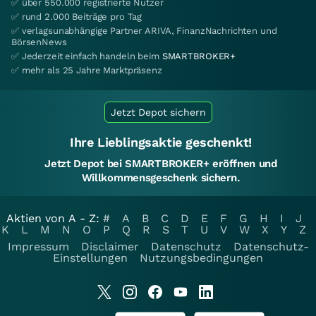
✅ über 550.000 registrierte Nutzer
✅ rund 2.000 Beiträge pro Tag
✅ verlagsunabhängige Partner ARIVA, FinanzNachrichten und
BörsenNews
✅ Jederzeit einfach handeln beim
SMARTBROKER+
✅ mehr als 25 Jahre Marktpräsenz
Jetzt Depot sichern
Ihre Lieblingsaktie geschenkt!
Jetzt Depot bei SMARTBROKER+ eröffnen und
Willkommensgeschenk sichern.
Aktien von A - Z:
#
A
B
C
D
E
F
G
H
I
J
K
L
M
N
O
P
Q
R
S
T
U
V
W
X
Y
Z
Impressum
Disclaimer
Datenschutz
Datenschutz-
Einstellungen
Nutzungsbedingungen