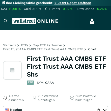
🎁 Ihre Lieblingsaktie geschenkt.
→ Jetzt Depot eröffnen
DAX
+0,69
%
Gold
0,00
%
Öl (Brent)
+0,02
%
Dow Jones
+0,25
%
ETFs
Top ETF Performer
Startseite
First Trust AAA CMBS ETF First Trust AAA CMBS ETF
Chart
First Trust AAA CMBS ETF
First Trust AAA CMBS ETF
Shs
ETF
SYM:
CAAA
Alarme
Zur Watchlist
Zum Portfolio
einrichten
hinzufügen
hinzufügen
Nasdaq