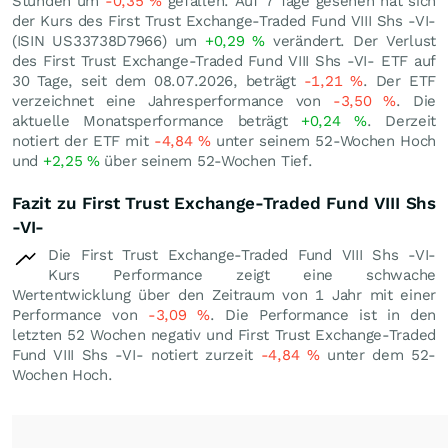
Stunden um
-0,35
%
gefallen. Auf 7 Tage gesehen hat sich
der Kurs des First Trust Exchange-Traded Fund VIII Shs -VI-
(ISIN US33738D7966) um
+0,29
%
verändert. Der Verlust
des First Trust Exchange-Traded Fund VIII Shs -VI- ETF auf
30 Tage, seit dem 08.07.2026, beträgt
-1,21
%
. Der ETF
verzeichnet eine Jahresperformance von
-3,50
%
. Die
aktuelle Monatsperformance beträgt
+0,24
%
. Derzeit
notiert der ETF mit
-4,84
%
unter seinem 52-Wochen Hoch
und
+2,25
%
über seinem 52-Wochen Tief.
Fazit zu First Trust Exchange-Traded Fund VIII Shs
-VI-
Die First Trust Exchange-Traded Fund VIII Shs -VI-
Kurs Performance zeigt eine schwache
Wertentwicklung über den Zeitraum von 1 Jahr mit einer
Performance von
-3,09
%
. Die Performance ist in den
letzten 52 Wochen negativ und First Trust Exchange-Traded
Fund VIII Shs -VI- notiert zurzeit
-4,84
%
unter dem 52-
Wochen Hoch.