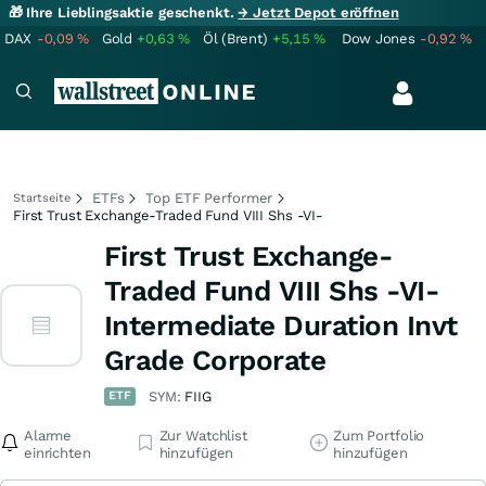
🎁 Ihre Lieblingsaktie geschenkt.
→ Jetzt Depot eröffnen
DAX
-0,09
%
Gold
+0,63
%
Öl (Brent)
+5,15
%
Dow Jones
-0,92
%
ETFs
Top ETF Performer
Startseite
First Trust Exchange-Traded Fund VIII Shs -VI-
First Trust Exchange-
Traded Fund VIII Shs -VI-
Intermediate Duration Invt
Grade Corporate
ETF
SYM:
FIIG
Alarme
Zur Watchlist
Zum Portfolio
einrichten
hinzufügen
hinzufügen