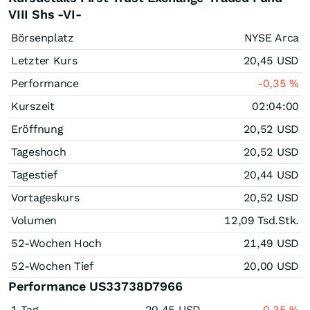
VIII Shs -VI-
Börsenplatz
NYSE Arca
Letzter Kurs
20,45
USD
Performance
-0,35
%
Kurszeit
02:04:00
Eröffnung
20,52
USD
Tageshoch
20,52
USD
Tagestief
20,44
USD
Vortageskurs
20,52
USD
Volumen
12,09 Tsd.
Stk.
52-Wochen Hoch
21,49
USD
52-Wochen Tief
20,00
USD
Performance US33738D7966
1 Tag
20,45
USD
-0,35
%