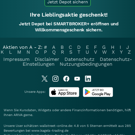
Jetzt Depot sichern
Ihre Lieblingsaktie geschenkt!
Jetzt Depot bei SMARTBROKER+ eröffnen und
Willkommensgeschenk sichern.
Aktien von A - Z:
#
A
B
C
D
E
F
G
H
I
J
K
L
M
N
O
P
Q
R
S
T
U
V
W
X
Y
Z
Impressum
Disclaimer
Datenschutz
Datenschutz-
Einstellungen
Nutzungsbedingungen
Unsere Apps:
Wenn Sie Kursdaten, Widgets oder andere Finanzinformationen benötigen, hilft
Ihnen
ARIVA
gerne.
Unsere User schätzen wallstreet-online.de: 4.8 von 5 Sternen ermittelt aus 285
Bewertungen bei www.kagels-trading.de