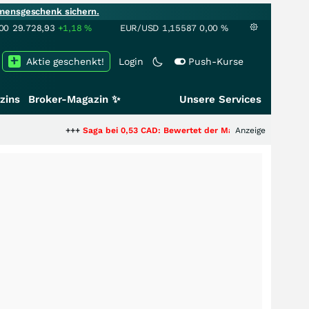
mensgeschenk sichern.
00
29.728,93
+1,18
%
EUR/USD
1,15587
0,00
%
Aktie geschenkt!
Login
Push-Kurse
zins
Broker-Magazin ✨
Unsere Services
+++
Saga bei 0,53 CAD: Bewertet der Markt noch immer nur die Hälfte
Anzeige