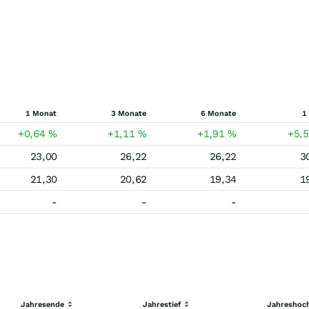
1 Monat
3 Monate
6 Monate
1
+0,64
%
+1,11
%
+1,91
%
+5,
23,00
26,22
26,22
3
21,30
20,62
19,34
1
-
-
-
Jahresende
Jahrestief
Jahreshoc