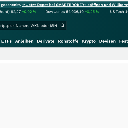
ie geschenkt.
→ Jetzt Depot bei SMARTBROKER+ eröffnen und Willkom
Brent)
82,27
+0,02
%
Dow Jones
54.036,10
+0,25
%
US Tech 1
ETFs
Anleihen
Derivate
Rohstoffe
Krypto
Devisen
Fest