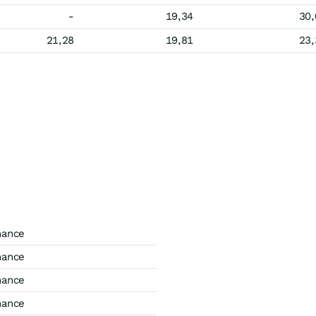
-
19,34
30,
21,28
19,81
23,
mance
mance
mance
mance