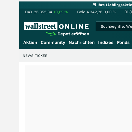
🎁 Ihre Lieblingsakt
DAX
26.355,84
+0,69
%
Gold
4.342,26
0,00
%
Öl (
Depot eröffnen
Aktien
Community
Nachrichten
Indizes
Fonds
NEWS TICKER