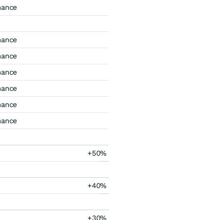
mance
mance
mance
mance
mance
mance
mance
+50%
+40%
+30%