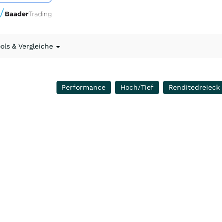
ools & Vergleiche
Performance
Hoch/Tief
Renditedreieck