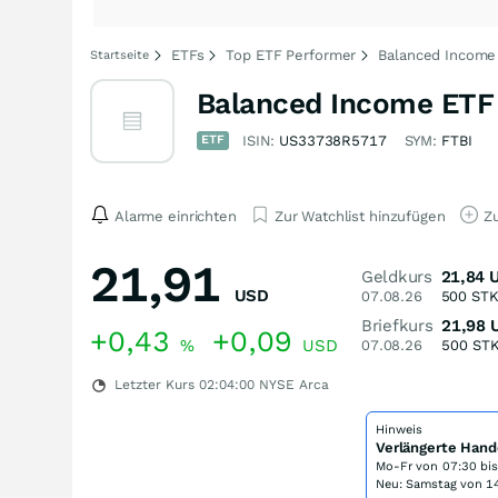
ETFs
Top ETF Performer
Balanced Income
Startseite
Balanced Income ETF
ETF
ISIN:
US33738R5717
SYM:
FTBI
Alarme einrichten
Zur Watchlist hinzufügen
Zu
21,91
Geldkurs
21,84
USD
07.08.26
500
ST
Briefkurs
21,98
+0,43
+0,09
%
USD
07.08.26
500
ST
Letzter Kurs
02:04:00
NYSE Arca
Hinweis
Verlängerte Hand
Mo-Fr von
07:30 bi
Neu: Samstag von 14