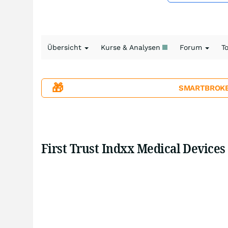
Übersicht
Kurse & Analysen
Forum
T
🎁
SMARTBROKER+
First Trust Indxx Medical Device