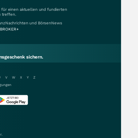
für einen aktuellen und fundierten
 treffen.
nanzNachrichten und BörsenNews
BROKER+
sgeschenk sichern.
U
V
W
X
Y
Z
gungen
r.