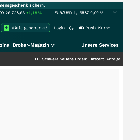
mensgeschenk sichern.
00
29.728,93
+1,18
%
EUR/USD
1,15587
0,00
%
Aktie geschenkt!
Login
Push-Kurse
zins
Broker-Magazin ✨
Unsere Services
+++
Schwere Seltene Erden: Entsteht hier die nächste Milliarden
Anzeige