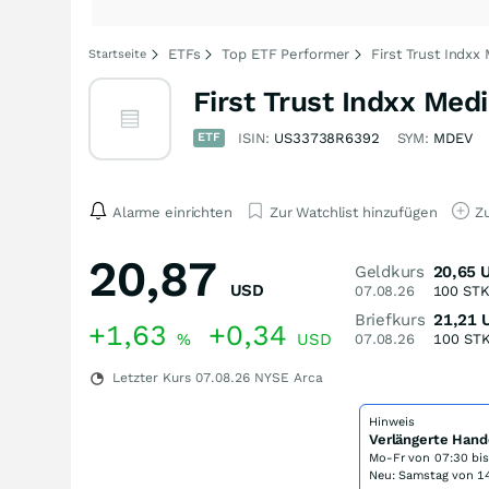
ETFs
Top ETF Performer
First Trust Indxx
Startseite
First Trust Indxx Med
ETF
ISIN:
US33738R6392
SYM:
MDEV
Alarme einrichten
Zur Watchlist hinzufügen
Zu
20,87
Geldkurs
20,65
USD
07.08.26
100
ST
Briefkurs
21,21
+1,63
+0,34
%
USD
07.08.26
100
ST
Letzter Kurs
07.08.26
NYSE Arca
Hinweis
Verlängerte Hand
Mo-Fr von
07:30 bi
Neu: Samstag von 14