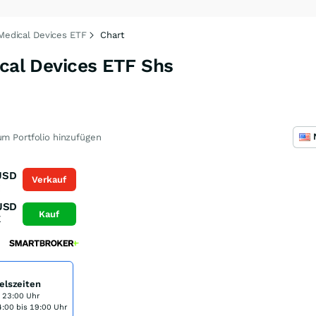
 Medical Devices ETF
Chart
ical Devices ETF Shs
m Portfolio hinzufügen
USD
Verkauf
K
USD
Kauf
K
elszeiten
s 23:00 Uhr
:00 bis 19:00 Uhr