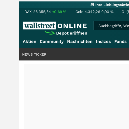
🎁 Ihre Lieblingsakt
DAX
26.355,84
+0,69
%
Gold
4.342,26
0,00
%
Öl (
Depot eröffnen
Aktien
Community
Nachrichten
Indizes
Fonds
NEWS TICKER