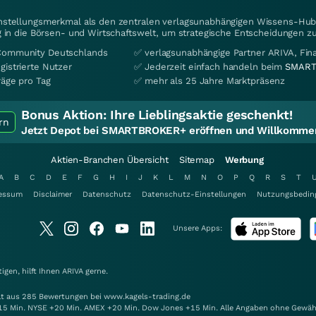
instellungsmerkmal als den zentralen verlagsunabhängigen Wissens-Hub 
 in die Börsen- und Wirtschaftswelt, um strategische Entscheidungen zu
Community Deutschlands
✅ verlagsunabhängige Partner ARIVA, Fi
gistrierte Nutzer
✅ Jederzeit einfach handeln beim
SMART
räge pro Tag
✅ mehr als 25 Jahre Marktpräsenz
Bonus Aktion:
Ihre Lieblingsaktie geschenkt!
rn
Jetzt Depot bei SMARTBROKER+ eröffnen und Willkommen
Aktien-Branchen Übersicht
Sitemap
Werbung
A
B
C
D
E
F
G
H
I
J
K
L
M
N
O
P
Q
R
S
T
essum
Disclaimer
Datenschutz
Datenschutz-Einstellungen
Nutzungsbedin
Unsere Apps:
gen, hilft Ihnen
ARIVA
gerne.
elt aus 285 Bewertungen bei www.kagels-trading.de
15 Min. NYSE +20 Min. AMEX +20 Min. Dow Jones +15 Min. Alle Angaben ohne Gewäh