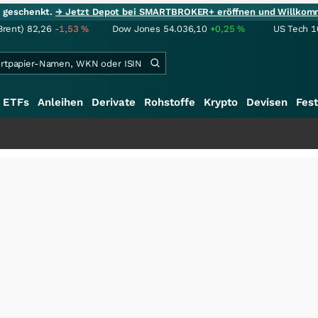
ie geschenkt.
→ Jetzt Depot bei SMARTBROKER+ eröffnen und Willkom
Brent)
82,26
-1,53
%
Dow Jones
54.036,10
+0,25
%
US Tech 1
ETFs
Anleihen
Derivate
Rohstoffe
Krypto
Devisen
Fest