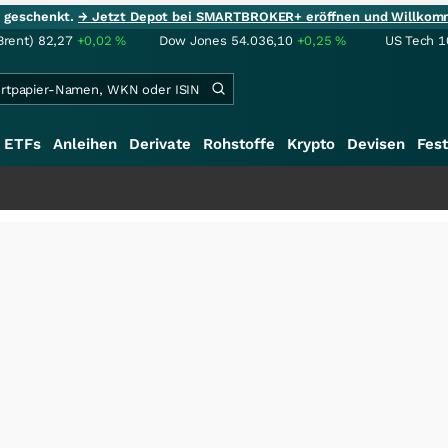
ie geschenkt.
→ Jetzt Depot bei SMARTBROKER+ eröffnen und Willkom
Brent)
82,27
+0,02
%
Dow Jones
54.036,10
+0,25
%
US Tech 1
ETFs
Anleihen
Derivate
Rohstoffe
Krypto
Devisen
Fest