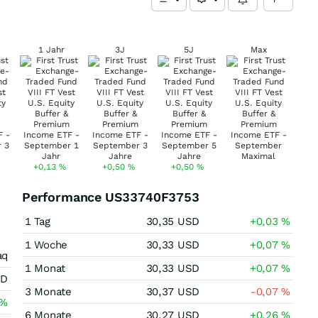
1 Jahr
3J
5J
Max
+0,13
%
+0,50
%
+0,50
%
Performance US33740F3753
1 Tag
30,35
USD
+0,03
%
1 Woche
30,33
USD
+0,07
%
aq
1 Monat
30,33
USD
+0,07
%
SD
3 Monate
30,37
USD
-0,07
%
%
6 Monate
30,27
USD
+0,26
%