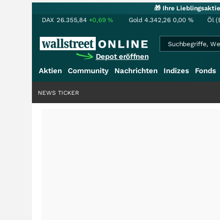
🎁 Ihre Lieblingsakt
DAX
26.355,84
+0,69
%
Gold
4.342,26
0,00
%
Öl (
Depot eröffnen
Aktien
Community
Nachrichten
Indizes
Fonds
NEWS TICKER