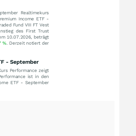
eptember Realtimekurs
& Premium Income ETF -
raded Fund VIII FT Vest
stieg des First Trust
em 10.07.2026, beträgt
7
%
. Derzeit notiert der
ETF - September
Kurs Performance zeigt
Performance ist in den
ncome ETF - September