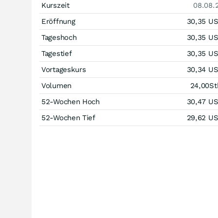
Kurszeit
08.08.
Eröffnung
30,35
U
Tageshoch
30,35
U
Tagestief
30,35
U
Vortageskurs
30,34
U
Volumen
24,00
St
52-Wochen Hoch
30,47
U
52-Wochen Tief
29,62
U