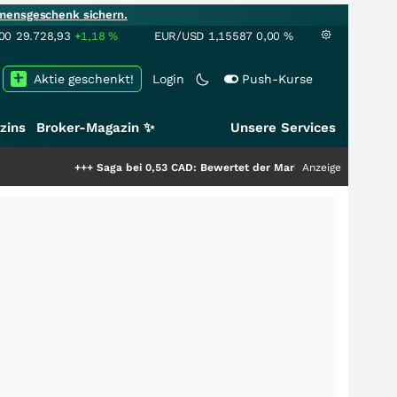
mensgeschenk sichern.
00
29.728,93
+1,18
%
EUR/USD
1,15587
0,00
%
Aktie geschenkt!
Login
Push-Kurse
zins
Broker-Magazin ✨
Unsere Services
+++
Saga bei 0,53 CAD: Bewertet der Markt noch immer nur die Hälfte de
Anzeige