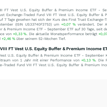
VIII FT Vest U.S. Equity Buffer & Premium Income ETF - S
Trust Exchange-Traded Fund VIII FT Vest U.S. Equity Buffer 
uf 7 Tage gesehen hat sich der Kurs des First Trust Exchange-T
eptember (ISIN US33740F3753) um
+0,07
%
verändert. Der An
fer & Premium Income ETF - September ETF auf 30 Tage, seit d
ance von
+0,33
%
. Die aktuelle Monatsperformance beträgt
+0,0
d
+2,46
%
über seinem 52-Wochen Tief.
 VIII FT Vest U.S. Equity Buffer & Premium Income 
T Vest U.S. Equity Buffer & Premium Income ETF - September 
itraum von 1 Jahr mit einer Performance von
+0,13
%
. Die 
nge-Traded Fund VIII FT Vest U.S. Equity Buffer & Premium I
.