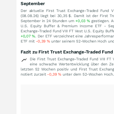
September
Der aktuelle First Trust Exchange-Traded Fund 
(
08.08.26
) liegt bei 30,35
$
. Damit ist der First 
September in 24 Stunden um
+0,03
%
gestiegen. A
U.S. Equity Buffer & Premium Income ETF - S
Exchange-Traded Fund VIII FT Vest U.S. Equity Buf
+0,07
%
. Der ETF verzeichnet eine Jahresperform
ETF mit
-0,39
%
unter seinem 52-Wochen Hoch un
Fazit zu First Trust Exchange-Traded Fund
Die First Trust Exchange-Traded Fund VIII F
eine schwache Wertentwicklung über den Ze
letzten 52 Wochen positiv und First Trust Excha
notiert zurzeit
-0,39
%
unter dem 52-Wochen Hoch