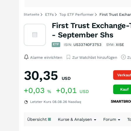
ETFs
Top ETF Performer
First Trust Exch
Startseite
First Trust Exchange-
- September Shs
ETF
ISIN:
US33740F3753
SYM:
XISE
Alarme einrichten
Zur Watchlist hinzufügen
Zu
30,35
Verkau
USD
+0,03
+0,01
Kauf
%
USD
Letzter Kurs
08.08.26
Nasdaq
Übersicht
Kurse & Analysen
Forum
T