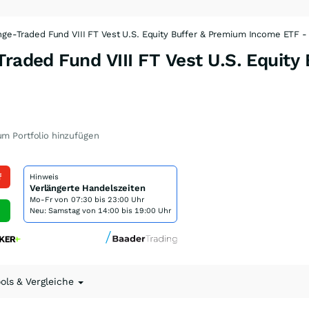
ange-Traded Fund VIII FT Vest U.S. Equity Buffer & Premium Income ETF 
Traded Fund VIII FT Vest U.S. Equit
m Portfolio hinzufügen
f
Hinweis
Verlängerte Handelszeiten
Mo-Fr von
07:30 bis 23:00 Uhr
Neu: Samstag von 14:00 bis 19:00 Uhr
ools & Vergleiche