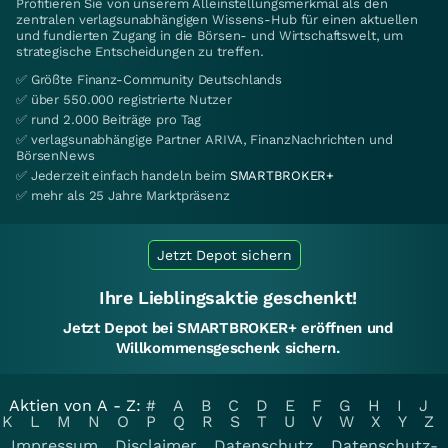
Profitieren Sie von unserem Alleinstellungsmerkmal als den
zentralen verlagsunabhängigen Wissens-Hub für einen aktuellen
und fundierten Zugang in die Börsen- und Wirtschaftswelt, um
strategische Entscheidungen zu treffen.
✅ Größte Finanz-Community Deutschlands
✅ über 550.000 registrierte Nutzer
✅ rund 2.000 Beiträge pro Tag
✅ verlagsunabhängige Partner ARIVA, FinanzNachrichten und
BörsenNews
✅ Jederzeit einfach handeln beim
SMARTBROKER+
✅ mehr als 25 Jahre Marktpräsenz
Jetzt Depot sichern
Ihre Lieblingsaktie geschenkt!
Jetzt Depot bei SMARTBROKER+ eröffnen und
Willkommensgeschenk sichern.
Aktien von A - Z:
#
A
B
C
D
E
F
G
H
I
J
K
L
M
N
O
P
Q
R
S
T
U
V
W
X
Y
Z
Impressum
Disclaimer
Datenschutz
Datenschutz-