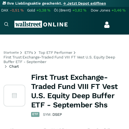
🎁 Ihre Lieblingsaktie geschenkt.
→ Jetzt Depot eröffnen
DAX
-0,51
%
Gold
+0,38
%
Öl (Brent)
+0,82
%
Dow Jones
+0,46
%
ETFs
Top ETF Performer
Startseite
First Trust Exchange-Traded Fund VIII FT Vest U.S. Equity Deep
Buffer ETF - September
Chart
First Trust Exchange-
Traded Fund VIII FT Vest
U.S. Equity Deep Buffer
ETF - September Shs
ETF
SYM:
DSEP