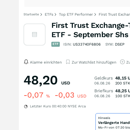
ETFs
Top ETF Performer
First Trust Exch
Startseite
First Trust Exchange-
ETF - September Shs
ETF
ISIN:
US33740F6806
SYM:
DSEP
Alarme einrichten
Zur Watchlist hinzufügen
Zu
48,20
Geldkurs
48,15
USD
06.08.26
200
ST
Briefkurs
48,25
-0,07
-0,03
%
USD
06.08.26
100
ST
Letzter Kurs
00:40:00
NYSE Arca
Hinweis
Verlängerte Hand
Mo-Fr von
07:30 bi