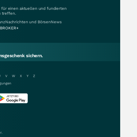
für einen aktuellen und fundierten
 treffen.
nanzNachrichten und BörsenNews
BROKER+
sgeschenk sichern.
U
V
W
X
Y
Z
gungen
r.