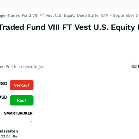
ange-Traded Fund VIII FT Vest U.S. Equity Deep Buffer ETF - September
Traded Fund VIII FT Vest U.S. Equity
m Portfolio hinzufügen
USD
Verkauf
K
USD
Kauf
K
elszeiten
s 23:00 Uhr