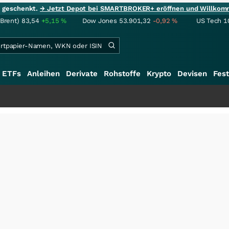
ie geschenkt.
→ Jetzt Depot bei SMARTBROKER+ eröffnen und Willkom
(Brent)
83,54
+5,15
%
Dow Jones
53.901,32
-0,92
%
US Tech 1
ETFs
Anleihen
Derivate
Rohstoffe
Krypto
Devisen
Fest