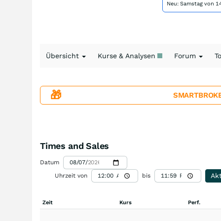
Neu: Samstag von 14
Übersicht
Kurse & Analysen
Forum
T
🎁
SMARTBROKER+
Times and Sales
Datum
Akt
Uhrzeit von
bis
Zeit
Kurs
Perf.