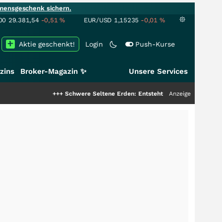
mensgeschenk sichern.
00
29.381,54
-0,51
%
EUR/USD
1,15235
-0,01
%
Aktie geschenkt!
Login
Push-Kurse
zins
Broker-Magazin ✨
Unsere Services
+++
Schwere Seltene Erden: Entsteht hier die nächste Milliarde
Anzeige