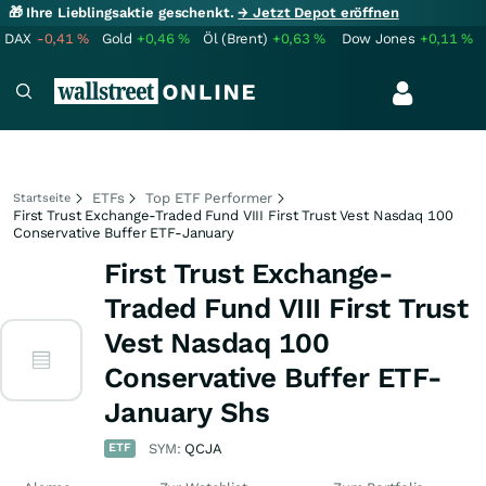
🎁 Ihre Lieblingsaktie geschenkt.
→ Jetzt Depot eröffnen
DAX
-0,41
%
Gold
+0,46
%
Öl (Brent)
+0,63
%
Dow Jones
+0,11
%
ETFs
Top ETF Performer
Startseite
First Trust Exchange-Traded Fund VIII First Trust Vest Nasdaq 100
Conservative Buffer ETF-January
First Trust Exchange-
Traded Fund VIII First Trust
Vest Nasdaq 100
Conservative Buffer ETF-
January Shs
ETF
SYM:
QCJA