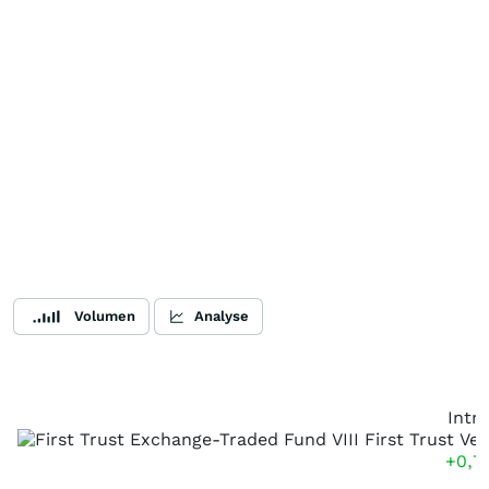
Volumen
Analyse
Intr
+0,7