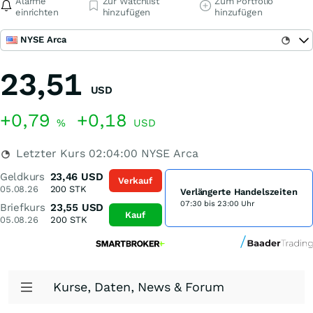
Alarme
Zur Watchlist
Zum Portfolio
einrichten
hinzufügen
hinzufügen
NYSE Arca
23,51
USD
+0,79
+0,18
%
USD
Letzter Kurs
02:04:00
NYSE Arca
Geldkurs
23,46
USD
Verkauf
05.08.26
200
STK
Verlängerte Handelszeiten
07:30 bis 23:00 Uhr
Briefkurs
23,55
USD
Kauf
05.08.26
200
STK
Kurse, Daten, News & Forum