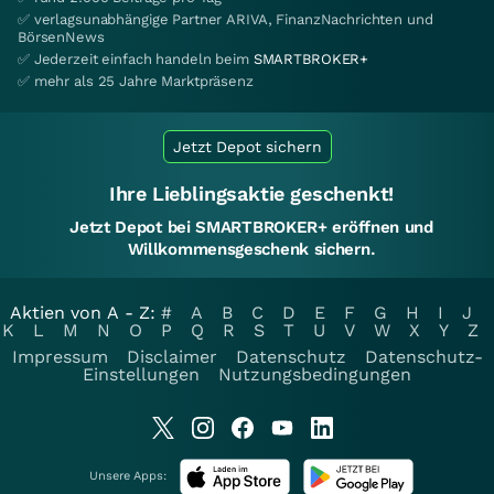
✅ verlagsunabhängige Partner ARIVA, FinanzNachrichten und
BörsenNews
✅ Jederzeit einfach handeln beim
SMARTBROKER+
✅ mehr als 25 Jahre Marktpräsenz
Jetzt Depot sichern
Ihre Lieblingsaktie geschenkt!
Jetzt Depot bei SMARTBROKER+ eröffnen und
Willkommensgeschenk sichern.
Aktien von A - Z:
#
A
B
C
D
E
F
G
H
I
J
K
L
M
N
O
P
Q
R
S
T
U
V
W
X
Y
Z
Impressum
Disclaimer
Datenschutz
Datenschutz-
Einstellungen
Nutzungsbedingungen
Unsere Apps: