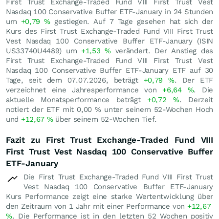
First Trust Exchange-Traded Fund VIII First Trust Vest
Nasdaq 100 Conservative Buffer ETF-January in 24 Stunden
um
+0,79
%
gestiegen. Auf 7 Tage gesehen hat sich der
Kurs des First Trust Exchange-Traded Fund VIII First Trust
Vest Nasdaq 100 Conservative Buffer ETF-January (ISIN
US33740U4489) um
+1,53
%
verändert. Der Anstieg des
First Trust Exchange-Traded Fund VIII First Trust Vest
Nasdaq 100 Conservative Buffer ETF-January ETF auf 30
Tage, seit dem 07.07.2026, beträgt
+0,79
%
. Der ETF
verzeichnet eine Jahresperformance von
+6,64
%
. Die
aktuelle Monatsperformance beträgt
+0,72
%
. Derzeit
notiert der ETF mit
0,00
%
unter seinem 52-Wochen Hoch
und
+12,67
%
über seinem 52-Wochen Tief.
Fazit zu First Trust Exchange-Traded Fund VIII
First Trust Vest Nasdaq 100 Conservative Buffer
ETF-January
Die First Trust Exchange-Traded Fund VIII First Trust
Vest Nasdaq 100 Conservative Buffer ETF-January
Kurs Performance zeigt eine starke Wertentwicklung über
den Zeitraum von 1 Jahr mit einer Performance von
+12,67
%
. Die Performance ist in den letzten 52 Wochen positiv