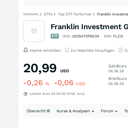
ETFs
Top ETF Performer
Franklin Investm
Startseite
Franklin Investment 
ETF
ISIN:
US35473P6034
SYM:
FLCO
Alarme einrichten
Zur Watchlist hinzufügen
Zu
20,99
Geldkurs
USD
06.08.26
Briefkurs
-0,26
-0,06
%
USD
06.08.26
Letzter Kurs
02:04:00
NYSE Arca
Übersicht
Kurse & Analysen
Forum
T