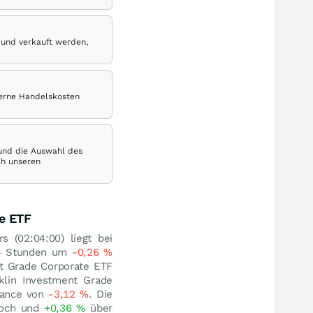
 und verkauft werden,
terne Handelskosten
 und die Auswahl des
ch unseren
e ETF
 (02:04:00) liegt bei
 24 Stunden um
-0,26
%
nt Grade Corporate ETF
klin Investment Grade
mance von
-3,12
%
. Die
Hoch und
+0,36
%
über