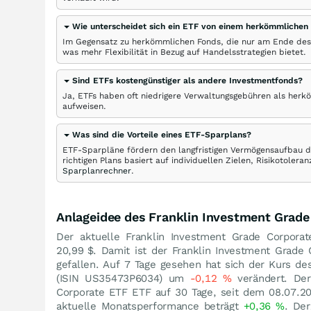
Wie unterscheidet sich ein ETF von einem herkömmlichen
Im Gegensatz zu herkömmlichen Fonds, die nur am Ende des
was mehr Flexibilität in Bezug auf Handelsstrategien bietet.
Sind ETFs kostengünstiger als andere Investmentfonds?
Ja, ETFs haben oft niedrigere Verwaltungsgebühren als herk
aufweisen.
Was sind die Vorteile eines ETF-Sparplans?
ETF-Sparpläne fördern den langfristigen Vermögensaufbau du
richtigen Plans basiert auf individuellen Zielen, Risikotole
Sparplanrechner
.
Anlageidee des Franklin Investment Grade
Der aktuelle Franklin Investment Grade Corporat
20,99
$
. Damit ist der Franklin Investment Grad
gefallen. Auf 7 Tage gesehen hat sich der Kurs d
(ISIN US35473P6034) um
-0,12
%
verändert. Der
Corporate ETF ETF auf 30 Tage, seit dem 08.07.2
aktuelle Monatsperformance beträgt
+0,36
%
. Der