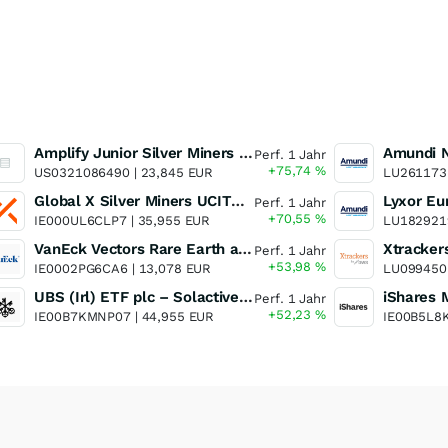
Amplify Junior Silver Miners ETF Junior Silver Miners ETF
Perf. 1 Jahr
+75,74
%
US0321086490 |
23,845 EUR
LU261173
Global X Silver Miners UCITS ETF
Perf. 1 Jahr
+70,55
%
IE000UL6CLP7 |
35,955 EUR
LU182921
VanEck Vectors Rare Earth and Strategic Metals UCITS ETF
Perf. 1 Jahr
+53,98
%
IE0002PG6CA6 |
13,078 EUR
LU099450
UBS (Irl) ETF plc – Solactive Global Pure Gold Miners UCITS ETF - A Dis USD o.N.
Perf. 1 Jahr
+52,23
%
IE00B7KMNP07 |
44,955 EUR
IE00B5L8