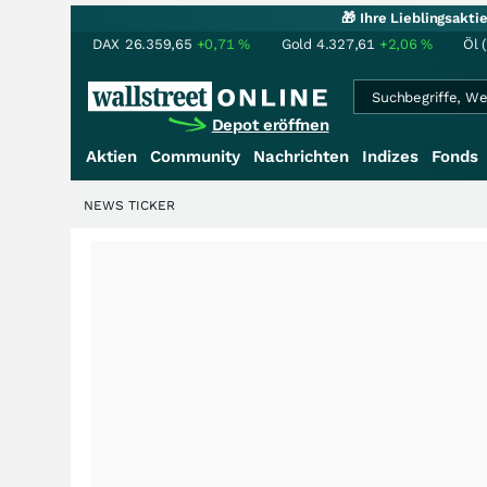
🎁 Ihre Lieblingsakt
DAX
26.359,65
+0,71
%
Gold
4.327,61
+2,06
%
Öl 
Depot eröffnen
Aktien
Community
Nachrichten
Indizes
Fonds
NEWS TICKER