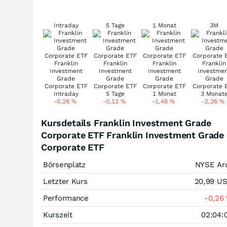
Intraday
5 Tage
1 Monat
3M
-0,26
%
-0,12
%
-1,48
%
-2,26
%
Kursdetails Franklin Investment Grade
Corporate ETF Franklin Investment Grade
Corporate ETF
Börsenplatz
NYSE Ar
Letzter Kurs
20,99
U
Performance
-0,26
Kurszeit
02:04: