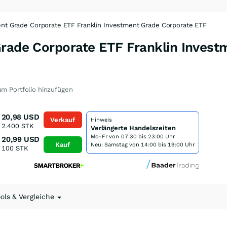
ent Grade Corporate ETF Franklin Investment Grade Corporate ETF
Grade Corporate ETF Franklin Inves
m Portfolio hinzufügen
20,98
USD
Verkauf
Hinweis
2.400
STK
Verlängerte Handelszeiten
Mo-Fr von
07:30 bis 23:00 Uhr
20,99
USD
Kauf
Neu: Samstag von 14:00 bis 19:00 Uhr
100
STK
ools & Vergleiche