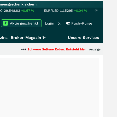
mensgeschenk sichern.
00
29.548,83
+0,57
%
EUR/USD
1,15295
+0,04
%
Aktie geschenkt!
Login
Push-Kurse
zins
Broker-Magazin ✨
Unsere Services
+++
Schwere Seltene Erden: Entsteht hier die nächste Milliardenstory?
Anzeige
++