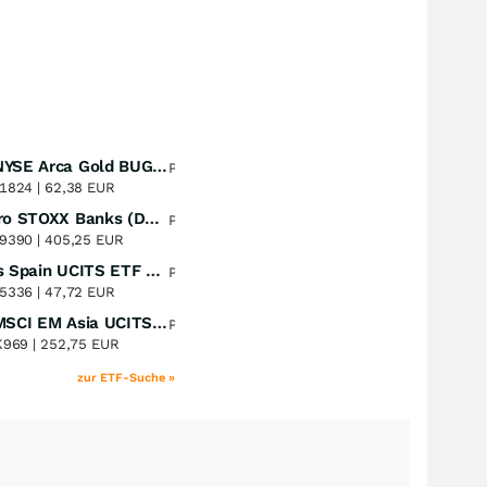
Amundi NYSE Arca Gold BUGS UCITS ETF Dist
Perf. 1 Jahr
+51,49
%
1824 |
62,38 EUR
Lyxor Euro STOXX Banks (DR) UCITS ETF- Acc
Perf. 1 Jahr
+51,31
%
9390 |
405,25 EUR
Xtrackers Spain UCITS ETF Distribution
Perf. 1 Jahr
+41,30
%
5336 |
47,72 EUR
iShares MSCI EM Asia UCITS ETF
Perf. 1 Jahr
+39,55
%
K969 |
252,75 EUR
zur ETF-Suche »