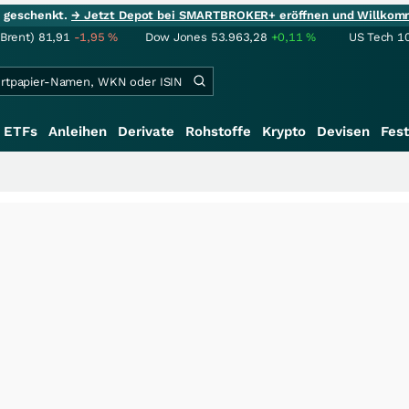
ie geschenkt.
→ Jetzt Depot bei SMARTBROKER+ eröffnen und Willkom
(Brent)
81,91
-1,95
%
Dow Jones
53.963,28
+0,11
%
US Tech 1
ETFs
Anleihen
Derivate
Rohstoffe
Krypto
Devisen
Fest