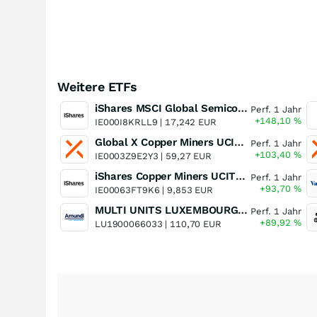
Weitere ETFs
iShares MSCI Global Semiconductors UCITS ETF USD (Acc)
Perf. 1 Jahr
+148,10
%
IE000I8KRLL9 |
17,242 EUR
Global X Copper Miners UCITS ETF USD Acc
Perf. 1 Jahr
+103,40
%
IE0003Z9E2Y3 |
59,27 EUR
iShares Copper Miners UCITS ETF
Perf. 1 Jahr
+93,70
%
IE00063FT9K6 |
9,853 EUR
MULTI UNITS LUXEMBOURG - Lyxor MSCI Semiconductors ESG Filtered
Perf. 1 Jahr
+89,92
%
LU1900066033 |
110,70 EUR