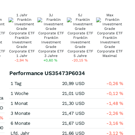
1 Jahr
3J
5J
Max
-2,94
%
+0,60
%
-20,15
%
Performance US35473P6034
1 Tag
20,99
USD
-0,26
%
1 Woche
21,01
USD
-0,12
%
ca
1 Monat
21,30
USD
-1,48
%
SD
3 Monate
21,47
USD
-2,26
%
%
6 Monate
21,67
USD
-3,16
%
00
Lfd. Jahr
21,66
USD
-3,12
%