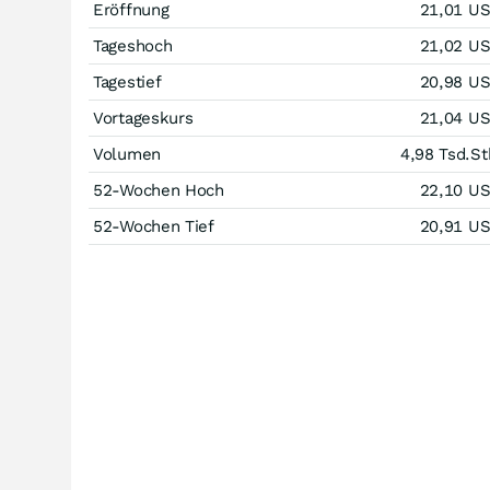
Eröffnung
21,01
U
Tageshoch
21,02
U
Tagestief
20,98
U
Vortageskurs
21,04
U
Volumen
4,98 Tsd.
St
52-Wochen Hoch
22,10
U
52-Wochen Tief
20,91
U