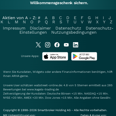
Willkommensgeschenk sichern.
Aktien von A - Z:
#
A
B
C
D
E
F
G
H
I
J
K
L
M
N
O
P
Q
R
S
T
U
V
W
X
Y
Z
Impressum
Disclaimer
Datenschutz
Datenschutz-
Einstellungen
Nutzungsbedingungen
Unsere Apps:
Wenn Sie Kursdaten, Widgets oder andere Finanzinformationen benötigen, hilft
Ihnen
ARIVA
gerne.
Unsere User schätzen wallstreet-online.de: 4.8 von 5 Sternen ermittelt aus 285
Bewertungen bei www.kagels-trading.de
Zeitverzögerung der Kursdaten: Deutsche Börsen +15 Min. NASDAQ +15 Min.
NYSE +20 Min. AMEX +20 Min. Dow Jones +15 Min. Alle Angaben ohne Gewähr.
Copyright © 1998-2026 Smartbroker Holding AG - Alle Rechte vorbehalten.
Mit Unterstützung von:
Daten & Kurse von: