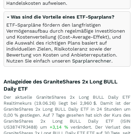
Handelskosten aufweisen.
Was sind die Vorteile eines ETF-Sparplans?
ETF-Sparpläne fördern den langfristigen
Vermögensaufbau durch regelmäßige Investitionen
und Kostenverteilung (Cost-Average-Effekt), und
die Auswahl des richtigen Plans basiert auf
individuellen Zielen, Risikotoleranz sowie der
Bewertung von Kosten und Anbieterreputation.
Nutzen Sie einfach unseren
Sparplanrechner
.
Anlageidee des GraniteShares 2x Long BULL
Daily ETF
Der aktuelle GraniteShares 2x Long BULL Daily ETF
Realtimekurs (
19.06.26
) liegt bei 2,960
$
. Damit ist der
GraniteShares 2x Long BULL Daily ETF in 24 Stunden um
0,00
%
gestiegen. Auf 7 Tage gesehen hat sich der Kurs des
GraniteShares 2x Long BULL Daily ETF (ISIN
US38747R3488) um
+3,14
%
verändert. Der Verlust des
GraniteShares 2x Long BULL Daily ETF ETF auf 30 Tage, seit