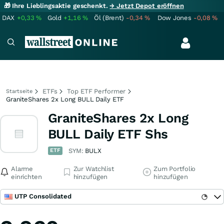
🎁 Ihre Lieblingsaktie geschenkt.
→ Jetzt Depot eröffnen
DAX
+0,33
%
Gold
+1,16
%
Öl (Brent)
-0,34
%
Dow Jones
-0,08
%
ETFs
Top ETF Performer
Startseite
GraniteShares 2x Long BULL Daily ETF
GraniteShares 2x Long
BULL Daily ETF Shs
ETF
SYM:
BULX
Alarme
Zur Watchlist
Zum Portfolio
einrichten
hinzufügen
hinzufügen
UTP Consolidated