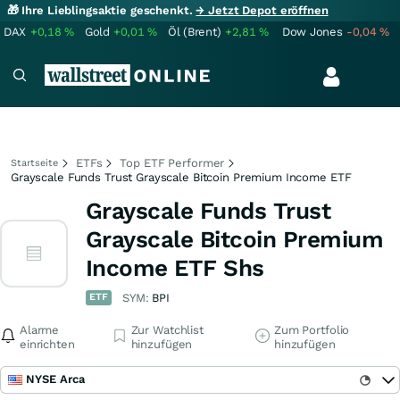
🎁 Ihre Lieblingsaktie geschenkt.
→ Jetzt Depot eröffnen
DAX
+0,18
%
Gold
+0,01
%
Öl (Brent)
+2,81
%
Dow Jones
-0,04
%
ETFs
Top ETF Performer
Startseite
Grayscale Funds Trust Grayscale Bitcoin Premium Income ETF
Grayscale Funds Trust
Grayscale Bitcoin Premium
Income ETF Shs
ETF
SYM:
BPI
Alarme
Zur Watchlist
Zum Portfolio
einrichten
hinzufügen
hinzufügen
NYSE Arca