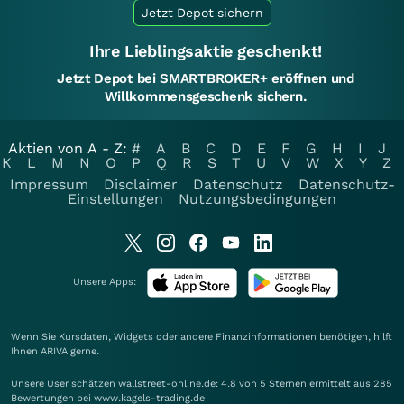
Jetzt Depot sichern
Ihre Lieblingsaktie geschenkt!
Jetzt Depot bei SMARTBROKER+ eröffnen und
Willkommensgeschenk sichern.
Aktien von A - Z:
#
A
B
C
D
E
F
G
H
I
J
K
L
M
N
O
P
Q
R
S
T
U
V
W
X
Y
Z
Impressum
Disclaimer
Datenschutz
Datenschutz-
Einstellungen
Nutzungsbedingungen
Unsere Apps:
Wenn Sie Kursdaten, Widgets oder andere Finanzinformationen benötigen, hilft
Ihnen
ARIVA
gerne.
Unsere User schätzen wallstreet-online.de: 4.8 von 5 Sternen ermittelt aus 285
Bewertungen bei www.kagels-trading.de