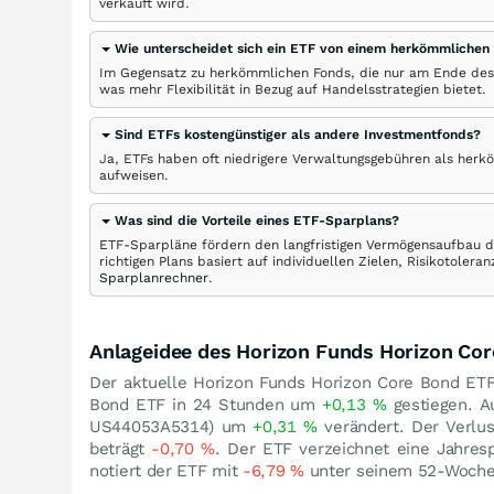
verkauft wird.
Wie unterscheidet sich ein ETF von einem herkömmlichen
Im Gegensatz zu herkömmlichen Fonds, die nur am Ende des
was mehr Flexibilität in Bezug auf Handelsstrategien bietet.
Sind ETFs kostengünstiger als andere Investmentfonds?
Ja, ETFs haben oft niedrigere Verwaltungsgebühren als herk
aufweisen.
Was sind die Vorteile eines ETF-Sparplans?
ETF-Sparpläne fördern den langfristigen Vermögensaufbau du
richtigen Plans basiert auf individuellen Zielen, Risikotole
Sparplanrechner
.
Anlageidee des Horizon Funds Horizon Co
Der aktuelle Horizon Funds Horizon Core Bond ETF 
Bond ETF in 24 Stunden um
+0,13
%
gestiegen. A
US44053A5314) um
+0,31
%
verändert. Der Verlu
beträgt
-0,70
%
. Der ETF verzeichnet eine Jahre
notiert der ETF mit
-6,79
%
unter seinem 52-Woch