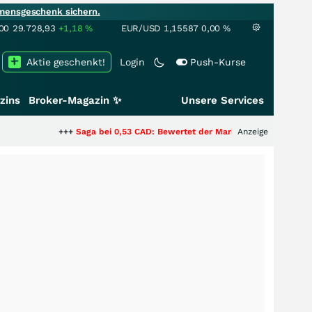
mensgeschenk sichern.
00
29.728,93
+1,18
%
EUR/USD
1,15587
0,00
%
Aktie geschenkt!
Login
Push-Kurse
zins
Broker-Magazin ✨
Unsere Services
+++
Saga bei 0,53 CAD: Bewertet der Markt noch immer nur die Hälfte de
Anzeige