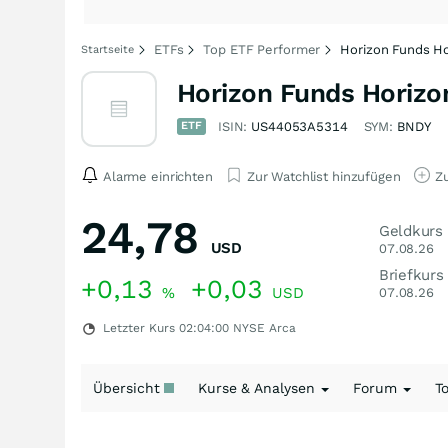
ETFs
Top ETF Performer
Horizon Funds H
Startseite
Horizon Funds Horizo
ETF
ISIN:
US44053A5314
SYM:
BNDY
Alarme einrichten
Zur Watchlist hinzufügen
Zu
24,78
Geldkurs
USD
07.08.26
Briefkurs
+0,13
+0,03
%
USD
07.08.26
Letzter Kurs
02:04:00
NYSE Arca
Übersicht
Kurse & Analysen
Forum
T