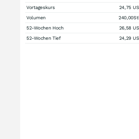
Vortageskurs
24,75
U
Volumen
240,00
St
52-Wochen Hoch
26,58
U
52-Wochen Tief
24,29
U