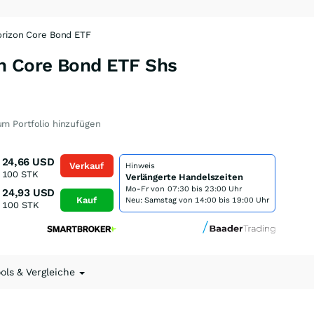
orizon Core Bond ETF
n Core Bond ETF Shs
m Portfolio hinzufügen
24,66
USD
Verkauf
Hinweis
100
STK
Verlängerte Handelszeiten
Mo-Fr von
07:30 bis 23:00 Uhr
24,93
USD
Kauf
Neu: Samstag von 14:00 bis 19:00 Uhr
100
STK
ools & Vergleiche