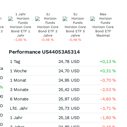
1 Jahr
3J
5J
Max
-1,60
%
-0,46
%
-0,46
%
Performance US44053A5314
1 Tag
24,78
USD
+0,13
%
ca
1 Woche
24,70
USD
+0,31
%
SD
1 Monat
24,95
USD
-0,70
%
%
3 Monate
25,42
USD
-2,53
%
00
6 Monate
25,97
USD
-4,60
%
SD
Lfd. Jahr
25,73
USD
-3,71
%
SD
1 Jahr
25,18
USD
-1,60
%
SD