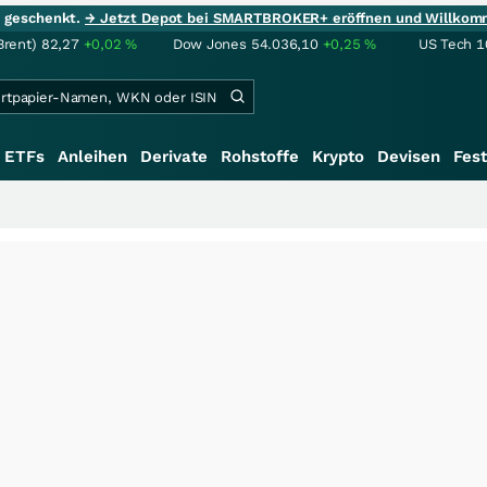
ie geschenkt.
→ Jetzt Depot bei SMARTBROKER+ eröffnen und Willkom
Brent)
82,27
+0,02
%
Dow Jones
54.036,10
+0,25
%
US Tech 1
ETFs
Anleihen
Derivate
Rohstoffe
Krypto
Devisen
Fest