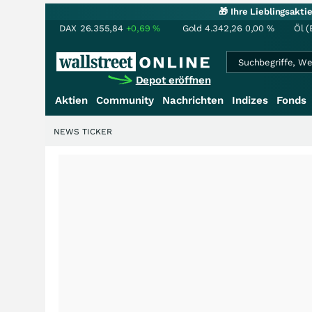
🎁 Ihre Lieblingsakt
DAX
26.355,84
+0,69
%
Gold
4.342,26
0,00
%
Öl (
Depot eröffnen
Aktien
Community
Nachrichten
Indizes
Fonds
NEWS TICKER