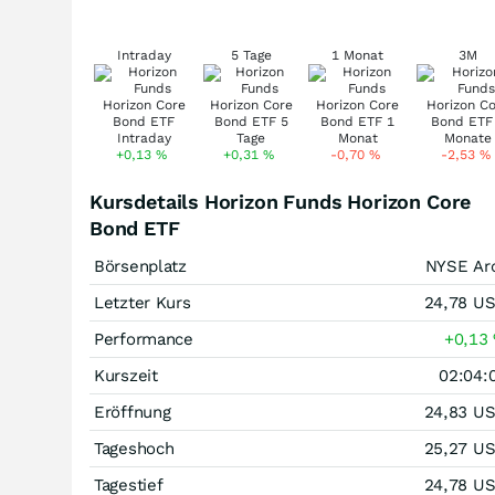
Intraday
5 Tage
1 Monat
3M
+0,13
%
+0,31
%
-0,70
%
-2,53
%
Kursdetails Horizon Funds Horizon Core
Bond ETF
Börsenplatz
NYSE Ar
Letzter Kurs
24,78
U
Performance
+0,13
Kurszeit
02:04:
Eröffnung
24,83
U
Tageshoch
25,27
U
Tagestief
24,78
U