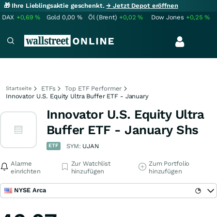
🎁 Ihre Lieblingsaktie geschenkt.
→ Jetzt Depot eröffnen
DAX
+0,69
%
Gold
0,00
%
Öl (Brent)
+0,02
%
Dow Jones
+0,25
%
ETFs
Top ETF Performer
Startseite
Innovator U.S. Equity Ultra Buffer ETF - January
Innovator U.S. Equity Ultra
Buffer ETF - January Shs
ETF
SYM:
UJAN
Alarme
Zur Watchlist
Zum Portfolio
einrichten
hinzufügen
hinzufügen
NYSE Arca