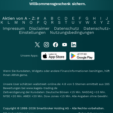
Willkommensgeschenk sichern.
Aktien von A - Z:
#
A
B
C
D
E
F
G
H
I
J
K
L
M
N
O
P
Q
R
S
T
U
V
W
X
Y
Z
Impressum
Disclaimer
Datenschutz
Datenschutz-
Einstellungen
Nutzungsbedingungen
Unsere Apps:
Wenn Sie Kursdaten, Widgets oder andere Finanzinformationen benötigen, hilft
Ihnen
ARIVA
gerne.
Unsere User schätzen wallstreet-online.de: 4.8 von 5 Sternen ermittelt aus 285
Bewertungen bei www.kagels-trading.de
Zeitverzögerung der Kursdaten: Deutsche Börsen +15 Min. NASDAQ +15 Min.
NYSE +20 Min. AMEX +20 Min. Dow Jones +15 Min. Alle Angaben ohne Gewähr.
Copyright © 1998-2026 Smartbroker Holding AG - Alle Rechte vorbehalten.