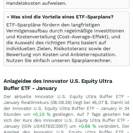
Handelskosten aufweisen.
Was sind die Vorteile eines ETF-Sparplans?
ETF-Sparpläne fördern den langfristigen
Vermögensaufbau durch regelmäßige Investitionen
und Kostenverteilung (Cost-Average-Effekt), und
die Auswahl des richtigen Plans basiert auf
individuellen Zielen, Risikotoleranz sowie der
Bewertung von Kosten und Anbieterreputation.
Nutzen Sie einfach unseren
Sparplanrechner
.
Anlageidee des Innovator U.S. Equity Ultra
Buffer ETF - January
Der aktuelle Innovator U.S. Equity Ultra Buffer ETF -
January Realtimekurs (
08.08.26
) liegt bei 46,07
$
. Damit ist
der Innovator U.S. Equity Ultra Buffer ETF - January in 24
Stunden um
+0,15
%
gestiegen. Auf 7 Tage gesehen hat
sich der Kurs des Innovator U.S. Equity Ultra Buffer ETF -
January (ISIN US45782C3007) um
+0,66
%
verändert. Der
Anstieg des Innovator U.S. Equity Ultra Buffer ETF -