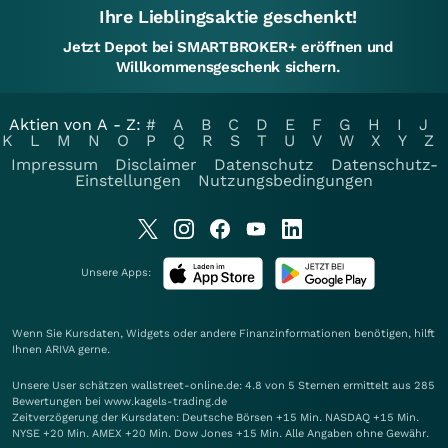
Ihre Lieblingsaktie geschenkt!
Jetzt Depot bei SMARTBROKER+ eröffnen und
Willkommensgeschenk sichern.
Aktien von A - Z:
#
A
B
C
D
E
F
G
H
I
J
K
L
M
N
O
P
Q
R
S
T
U
V
W
X
Y
Z
Impressum
Disclaimer
Datenschutz
Datenschutz-
Einstellungen
Nutzungsbedingungen
Unsere Apps:
Wenn Sie Kursdaten, Widgets oder andere Finanzinformationen benötigen, hilft
Ihnen
ARIVA
gerne.
Unsere User schätzen wallstreet-online.de: 4.8 von 5 Sternen ermittelt aus 285
Bewertungen bei www.kagels-trading.de
Zeitverzögerung der Kursdaten: Deutsche Börsen +15 Min. NASDAQ +15 Min.
NYSE +20 Min. AMEX +20 Min. Dow Jones +15 Min. Alle Angaben ohne Gewähr.