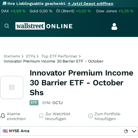
🎁 Ihre Lieblingsaktie geschenkt.
→ Jetzt Depot eröffnen
DAX
+0,69
%
Gold
0,00
%
Öl (Brent)
+0,02
%
Dow Jones
+0,25
%
ETFs
Top ETF Performer
Startseite
Innovator Premium Income 30 Barrier ETF - October
Innovator Premium Income
30 Barrier ETF - October
Shs
ETF
SYM:
OCTJ
Alarme
Zur Watchlist
Zum Portfolio
einrichten
hinzufügen
hinzufügen
NYSE Arca