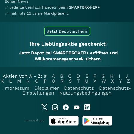
BörsenNews
✅ Jederzeit einfach handeln beim
SMARTBROKER+
✅ mehr als 25 Jahre Marktpräsenz
Jetzt Depot sichern
Ihre Lieblingsaktie geschenkt!
Jetzt Depot bei SMARTBROKER+ eröffnen und
Willkommensgeschenk sichern.
Aktien von A - Z:
#
A
B
C
D
E
F
G
H
I
J
K
L
M
N
O
P
Q
R
S
T
U
V
W
X
Y
Z
Impressum
Disclaimer
Datenschutz
Datenschutz-
Einstellungen
Nutzungsbedingungen
Unsere Apps: