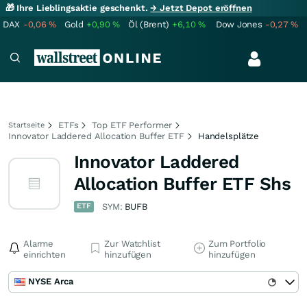
🎁 Ihre Lieblingsaktie geschenkt.
→ Jetzt Depot eröffnen
DAX
-0,06
%
Gold
+0,90
%
Öl (Brent)
+6,10
%
Dow Jones
-0,27
%
ETFs
Top ETF Performer
Startseite
Innovator Laddered Allocation Buffer ETF
Handelsplätze
Innovator Laddered
Allocation Buffer ETF Shs
ETF
SYM:
BUFB
Alarme
Zur Watchlist
Zum Portfolio
einrichten
hinzufügen
hinzufügen
NYSE Arca