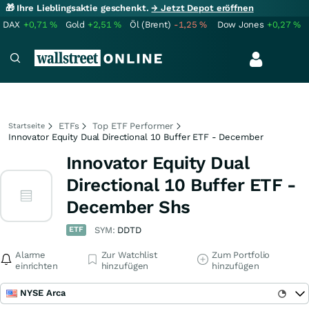
🎁 Ihre Lieblingsaktie geschenkt.
→ Jetzt Depot eröffnen
DAX
+0,71
%
Gold
+2,51
%
Öl (Brent)
-1,25
%
Dow Jones
+0,27
%
ETFs
Top ETF Performer
Startseite
Innovator Equity Dual Directional 10 Buffer ETF - December
Innovator Equity Dual
Directional 10 Buffer ETF -
December Shs
ETF
SYM:
DDTD
Alarme
Zur Watchlist
Zum Portfolio
einrichten
hinzufügen
hinzufügen
NYSE Arca