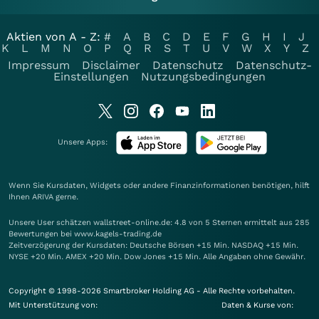
Aktien von A - Z:
#
A
B
C
D
E
F
G
H
I
J
K
L
M
N
O
P
Q
R
S
T
U
V
W
X
Y
Z
Impressum
Disclaimer
Datenschutz
Datenschutz-
Einstellungen
Nutzungsbedingungen
Unsere Apps:
Wenn Sie Kursdaten, Widgets oder andere Finanzinformationen benötigen, hilft
Ihnen
ARIVA
gerne.
Unsere User schätzen wallstreet-online.de: 4.8 von 5 Sternen ermittelt aus 285
Bewertungen bei www.kagels-trading.de
Zeitverzögerung der Kursdaten: Deutsche Börsen +15 Min. NASDAQ +15 Min.
NYSE +20 Min. AMEX +20 Min. Dow Jones +15 Min. Alle Angaben ohne Gewähr.
Copyright © 1998-2026 Smartbroker Holding AG - Alle Rechte vorbehalten.
Mit Unterstützung von:
Daten & Kurse von: