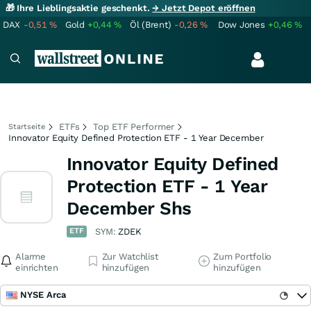
🎁 Ihre Lieblingsaktie geschenkt.
→ Jetzt Depot eröffnen
DAX
-0,51
%
Gold
+0,44
%
Öl (Brent)
-0,26
%
Dow Jones
+0,46
%
ETFs
Top ETF Performer
Startseite
Innovator Equity Defined Protection ETF - 1 Year December
Innovator Equity Defined
Protection ETF - 1 Year
December Shs
ETF
SYM:
ZDEK
Alarme
Zur Watchlist
Zum Portfolio
einrichten
hinzufügen
hinzufügen
NYSE Arca