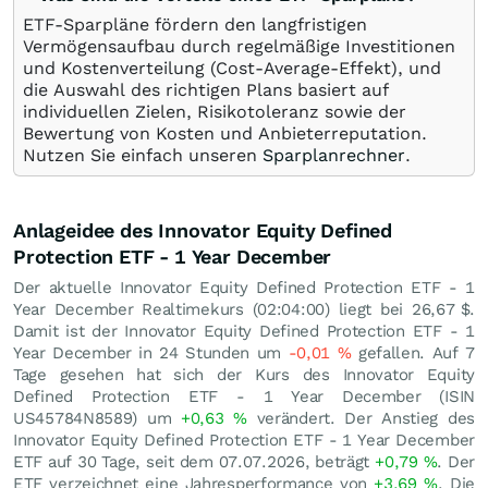
ETF-Sparpläne fördern den langfristigen
Vermögensaufbau durch regelmäßige Investitionen
und Kostenverteilung (Cost-Average-Effekt), und
die Auswahl des richtigen Plans basiert auf
individuellen Zielen, Risikotoleranz sowie der
Bewertung von Kosten und Anbieterreputation.
Nutzen Sie einfach unseren
Sparplanrechner
.
Anlageidee des Innovator Equity Defined
Protection ETF - 1 Year December
Der aktuelle Innovator Equity Defined Protection ETF - 1
Year December Realtimekurs (02:04:00) liegt bei 26,67
$
.
Damit ist der Innovator Equity Defined Protection ETF - 1
Year December in 24 Stunden um
-0,01
%
gefallen. Auf 7
Tage gesehen hat sich der Kurs des Innovator Equity
Defined Protection ETF - 1 Year December (ISIN
US45784N8589) um
+0,63
%
verändert. Der Anstieg des
Innovator Equity Defined Protection ETF - 1 Year December
ETF auf 30 Tage, seit dem 07.07.2026, beträgt
+0,79
%
. Der
ETF verzeichnet eine Jahresperformance von
+3,69
%
. Die