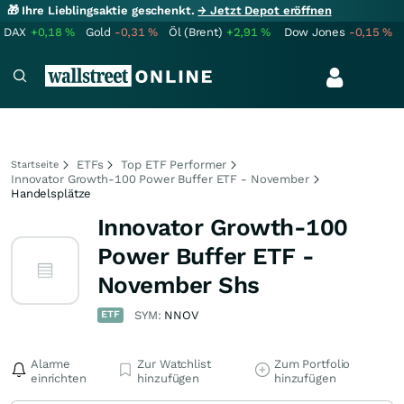
🎁 Ihre Lieblingsaktie geschenkt.
→ Jetzt Depot eröffnen
DAX
+0,18
%
Gold
-0,31
%
Öl (Brent)
+2,91
%
Dow Jones
-0,15
%
ETFs
Top ETF Performer
Startseite
Innovator Growth-100 Power Buffer ETF - November
Handelsplätze
Innovator Growth-100
Power Buffer ETF -
November Shs
ETF
SYM:
NNOV
Alarme
Zur Watchlist
Zum Portfolio
einrichten
hinzufügen
hinzufügen