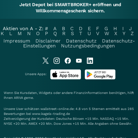
Jetzt Depot bei SMARTBROKER+ eröffnen und
Willkommensgeschenk sichern.
Aktien von A - Z:
#
A
B
C
D
E
F
G
H
I
J
K
L
M
N
O
P
Q
R
S
T
U
V
W
X
Y
Z
Impressum
Disclaimer
Datenschutz
Datenschutz-
Einstellungen
Nutzungsbedingungen
Unsere Apps:
Wenn Sie Kursdaten, Widgets oder andere Finanzinformationen benötigen, hilft
Ihnen
ARIVA
gerne.
Unsere User schätzen wallstreet-online.de: 4.8 von 5 Sternen ermittelt aus 285
Bewertungen bei www.kagels-trading.de
Zeitverzögerung der Kursdaten: Deutsche Börsen +15 Min. NASDAQ +15 Min.
NYSE +20 Min. AMEX +20 Min. Dow Jones +15 Min. Alle Angaben ohne Gewähr.