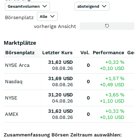
Gesamtvolumen
absteigend
Alle
Börsenplatz
vorherige Ansicht
Marktplätze
Börsenplatz
Letzter Kurs
Vol.
Performance
Ges
31,62
USD
+0,32
%
NYSE Arca
0
08.08.26
+0,10
USD
31,69
USD
+1,57
%
Nasdaq
0
08.08.26
+0,49
USD
31,20
USD
+3,65
%
NYSE
0
04.08.26
+1,10
USD
31,62
USD
+0,32
%
AMEX
0
08.08.26
+0,10
USD
Zusammenfassung Börsen Zeitraum auswählen: