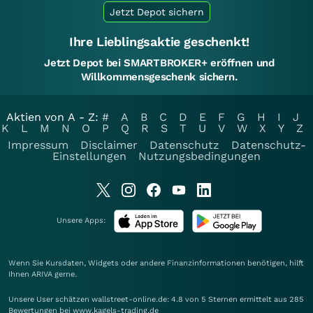
Jetzt Depot sichern
Ihre Lieblingsaktie geschenkt!
Jetzt Depot bei SMARTBROKER+ eröffnen und
Willkommensgeschenk sichern.
Aktien von A - Z:
#
A
B
C
D
E
F
G
H
I
J
K
L
M
N
O
P
Q
R
S
T
U
V
W
X
Y
Z
Impressum
Disclaimer
Datenschutz
Datenschutz-
Einstellungen
Nutzungsbedingungen
Unsere Apps:
Wenn Sie Kursdaten, Widgets oder andere Finanzinformationen benötigen, hilft
Ihnen
ARIVA
gerne.
Unsere User schätzen wallstreet-online.de: 4.8 von 5 Sternen ermittelt aus 285
Bewertungen bei www.kagels-trading.de