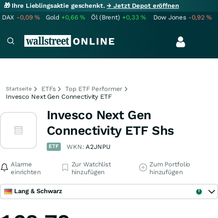
🎁 Ihre Lieblingsaktie geschenkt.
→ Jetzt Depot eröffnen
DAX
-0,09
%
Gold
+0,66
%
Öl (Brent)
+0,33
%
Dow Jones
-0,92
%
ETFs
Top ETF Performer
Startseite
Invesco Next Gen Connectivity ETF
Invesco Next Gen
Connectivity ETF Shs
ETF
WKN:
A2JNPU
Alarme
Zur Watchlist
Zum Portfolio
einrichten
hinzufügen
hinzufügen
Lang & Schwarz