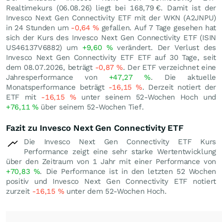
Realtimekurs (
06.08.26
) liegt bei 168,79
€
. Damit ist der
Invesco Next Gen Connectivity ETF mit der WKN (A2JNPU)
in 24 Stunden um
-0,64
%
gefallen. Auf 7 Tage gesehen hat
sich der Kurs des Invesco Next Gen Connectivity ETF (ISIN
US46137V6882) um
+9,60
%
verändert. Der Verlust des
Invesco Next Gen Connectivity ETF ETF auf 30 Tage, seit
dem 08.07.2026, beträgt
-0,87
%
. Der ETF verzeichnet eine
Jahresperformance von
+47,27
%
. Die aktuelle
Monatsperformance beträgt
-16,15
%
. Derzeit notiert der
ETF mit
-16,15
%
unter seinem 52-Wochen Hoch und
+76,11
%
über seinem 52-Wochen Tief.
Fazit zu Invesco Next Gen Connectivity ETF
Die Invesco Next Gen Connectivity ETF Kurs
Performance zeigt eine sehr starke Wertentwicklung
über den Zeitraum von 1 Jahr mit einer Performance von
+70,83
%
. Die Performance ist in den letzten 52 Wochen
positiv und Invesco Next Gen Connectivity ETF notiert
zurzeit
-16,15
%
unter dem 52-Wochen Hoch.