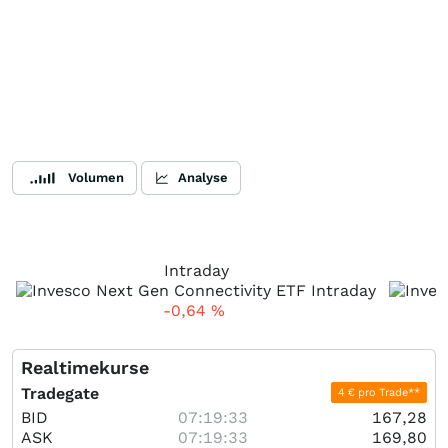
Volumen
Analyse
Intraday
-0,64
%
Realtimekurse
Tradegate
4 € pro Trade**
BID
07:19:33
167,28
ASK
07:19:33
169,80