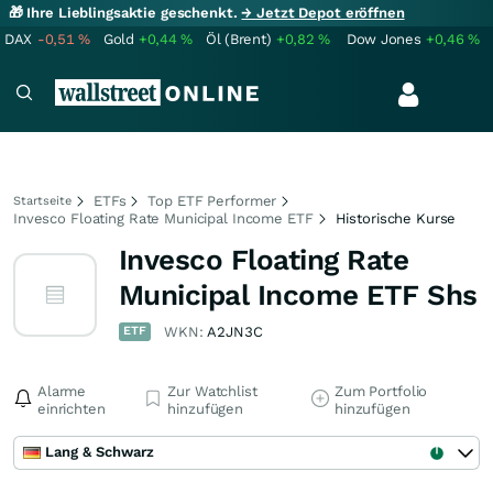
🎁 Ihre Lieblingsaktie geschenkt.
→ Jetzt Depot eröffnen
DAX
-0,51
%
Gold
+0,44
%
Öl (Brent)
+0,82
%
Dow Jones
+0,46
%
ETFs
Top ETF Performer
Startseite
Invesco Floating Rate Municipal Income ETF
Historische Kurse
Invesco Floating Rate
Municipal Income ETF Shs
ETF
WKN:
A2JN3C
Alarme
Zur Watchlist
Zum Portfolio
einrichten
hinzufügen
hinzufügen
Lang & Schwarz