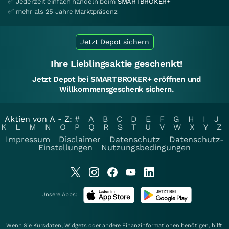
✅ Jederzeit einfach handeln beim
SMARTBROKER+
✅ mehr als 25 Jahre Marktpräsenz
Jetzt Depot sichern
Ihre Lieblingsaktie geschenkt!
Jetzt Depot bei SMARTBROKER+ eröffnen und
Willkommensgeschenk sichern.
Aktien von A - Z:
#
A
B
C
D
E
F
G
H
I
J
K
L
M
N
O
P
Q
R
S
T
U
V
W
X
Y
Z
Impressum
Disclaimer
Datenschutz
Datenschutz-
Einstellungen
Nutzungsbedingungen
Unsere Apps:
Wenn Sie Kursdaten, Widgets oder andere Finanzinformationen benötigen, hilft