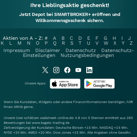
Ihre Lieblingsaktie geschenkt!
Jetzt Depot bei SMARTBROKER+ eröffnen und
Willkommensgeschenk sichern.
Aktien von A - Z:
#
A
B
C
D
E
F
G
H
I
J
K
L
M
N
O
P
Q
R
S
T
U
V
W
X
Y
Z
Impressum
Disclaimer
Datenschutz
Datenschutz-
Einstellungen
Nutzungsbedingungen
Unsere Apps:
Wenn Sie Kursdaten, Widgets oder andere Finanzinformationen benötigen, hilft
Ihnen
ARIVA
gerne.
Unsere User schätzen wallstreet-online.de: 4.8 von 5 Sternen ermittelt aus 285
Bewertungen bei www.kagels-trading.de
Zeitverzögerung der Kursdaten: Deutsche Börsen +15 Min. NASDAQ +15 Min.
NYSE +20 Min. AMEX +20 Min. Dow Jones +15 Min. Alle Angaben ohne Gewähr.