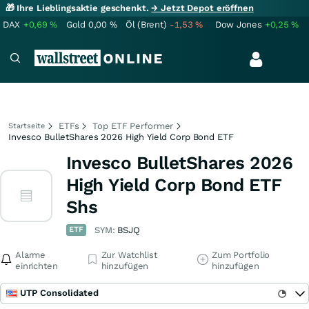
🎁 Ihre Lieblingsaktie geschenkt.
→ Jetzt Depot eröffnen
DAX
+0,69
%
Gold
0,00
%
Öl (Brent)
-1,53
%
Dow Jones
+0,25
%
ETFs
Top ETF Performer
Startseite
Invesco BulletShares 2026 High Yield Corp Bond ETF
Invesco BulletShares 2026
High Yield Corp Bond ETF
Shs
ETF
SYM:
BSJQ
Alarme
Zur Watchlist
Zum Portfolio
einrichten
hinzufügen
hinzufügen
UTP Consolidated