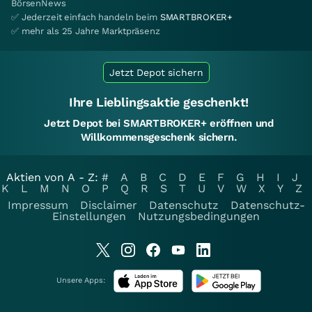
BörsenNews
✅ Jederzeit einfach handeln beim
SMARTBROKER+
✅ mehr als 25 Jahre Marktpräsenz
Jetzt Depot sichern
Ihre Lieblingsaktie geschenkt!
Jetzt Depot bei SMARTBROKER+ eröffnen und
Willkommensgeschenk sichern.
Aktien von A - Z:
#
A
B
C
D
E
F
G
H
I
J
K
L
M
N
O
P
Q
R
S
T
U
V
W
X
Y
Z
Impressum
Disclaimer
Datenschutz
Datenschutz-
Einstellungen
Nutzungsbedingungen
Unsere Apps: