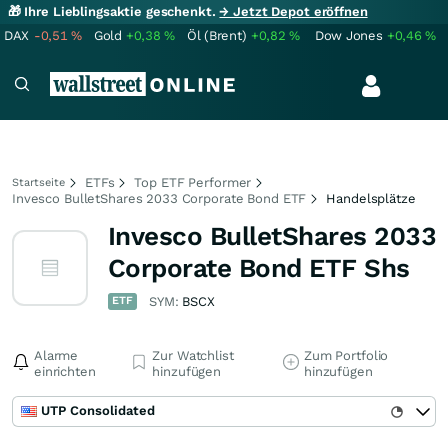
🎁 Ihre Lieblingsaktie geschenkt.
→ Jetzt Depot eröffnen
DAX
-0,51
%
Gold
+0,38
%
Öl (Brent)
+0,82
%
Dow Jones
+0,46
%
ETFs
Top ETF Performer
Startseite
Invesco BulletShares 2033 Corporate Bond ETF
Handelsplätze
Invesco BulletShares 2033
Corporate Bond ETF Shs
ETF
SYM:
BSCX
Alarme
Zur Watchlist
Zum Portfolio
einrichten
hinzufügen
hinzufügen
UTP Consolidated