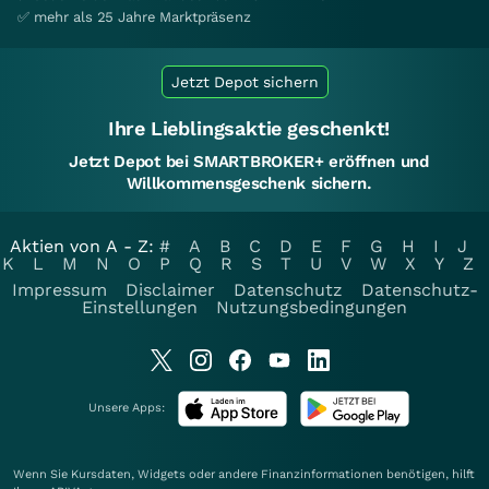
✅ mehr als 25 Jahre Marktpräsenz
Jetzt Depot sichern
Ihre Lieblingsaktie geschenkt!
Jetzt Depot bei SMARTBROKER+ eröffnen und
Willkommensgeschenk sichern.
Aktien von A - Z:
#
A
B
C
D
E
F
G
H
I
J
K
L
M
N
O
P
Q
R
S
T
U
V
W
X
Y
Z
Impressum
Disclaimer
Datenschutz
Datenschutz-
Einstellungen
Nutzungsbedingungen
Unsere Apps:
Wenn Sie Kursdaten, Widgets oder andere Finanzinformationen benötigen, hilft