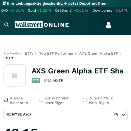
🎁 Ihre Lieblingsaktie geschenkt.
→ Jetzt Depot eröffnen
DAX
+0,01
%
Gold
+1,25
%
Öl (Brent)
+0,01
%
Dow Jones
-0,14
%
ETFs
Top ETF Performer
AXS Green Alpha ETF
Startseite
Chart
AXS Green Alpha ETF Shs
ETF
SYM:
NXTE
Alarme
Zur Watchlist
Zum Portfolio
einrichten
hinzufügen
hinzufügen
NYSE Arca