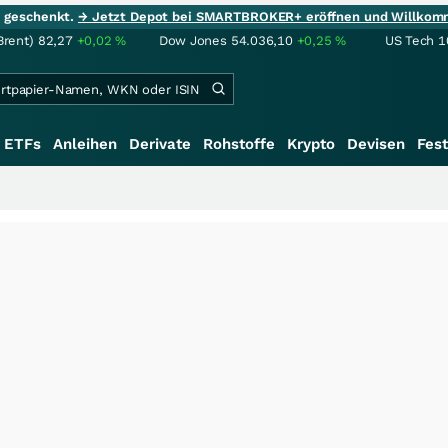
ie geschenkt.
→ Jetzt Depot bei SMARTBROKER+ eröffnen und Willkom
Brent)
82,27
+0,02
%
Dow Jones
54.036,10
+0,25
%
US Tech 1
ETFs
Anleihen
Derivate
Rohstoffe
Krypto
Devisen
Fest