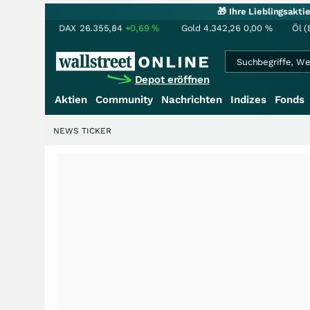
🎁 Ihre Lieblingsakt
DAX
26.355,84
+0,69
%
Gold
4.342,26
0,00
%
Öl (
Depot eröffnen
Aktien
Community
Nachrichten
Indizes
Fonds
NEWS TICKER