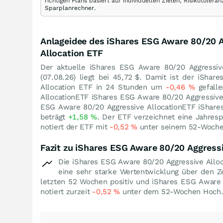
richtigen Plans basiert auf individuellen Zielen, Risikotole
Sparplanrechner
.
Anlageidee des iShares ESG Aware 80/20 
Allocation ETF
Der aktuelle iShares ESG Aware 80/20 Aggressiv
(
07.08.26
) liegt bei 45,72
$
. Damit ist der iShar
Allocation ETF in 24 Stunden um
-0,46
%
gefalle
AllocationETF iShares ESG Aware 80/20 Aggressiv
ESG Aware 80/20 Aggressive AllocationETF iShares
beträgt
+1,58
%
. Der ETF verzeichnet eine Jahre
notiert der ETF mit
-0,52
%
unter seinem 52-Woch
Fazit zu iShares ESG Aware 80/20 Aggress
Die iShares ESG Aware 80/20 Aggressive Alloc
eine sehr starke Wertentwicklung über den Z
letzten 52 Wochen positiv und iShares ESG Aware 
notiert zurzeit
-0,52
%
unter dem 52-Wochen Hoch