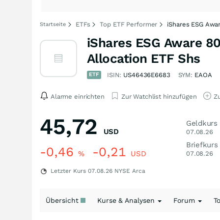
ETFs
Top ETF Performer
iShares ESG Awar
Startseite
iShares ESG Aware 80
Allocation ETF Shs
ETF
ISIN:
US46436E6683
SYM:
EAOA
Alarme einrichten
Zur Watchlist hinzufügen
Zu
45,72
Geldkurs
USD
07.08.26
Briefkurs
-0,46
-0,21
%
USD
07.08.26
Letzter Kurs
07.08.26
NYSE Arca
Übersicht
Kurse & Analysen
Forum
T