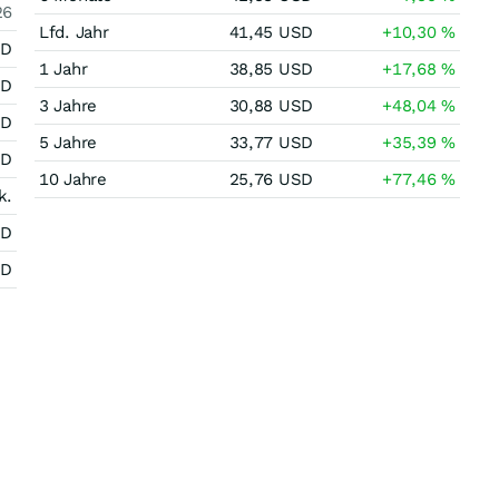
26
Lfd. Jahr
41,45
USD
+10,30
%
SD
1 Jahr
38,85
USD
+17,68
%
SD
3 Jahre
30,88
USD
+48,04
%
SD
5 Jahre
33,77
USD
+35,39
%
SD
10 Jahre
25,76
USD
+77,46
%
k.
SD
SD