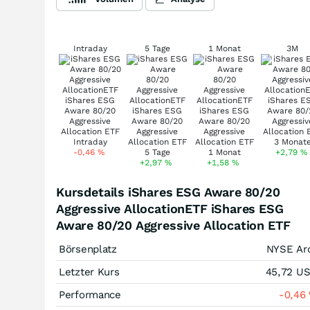
Intraday
5 Tage
1 Monat
3M
-0,46
%
+2,79
%
+2,97
%
+1,58
%
Kursdetails iShares ESG Aware 80/20
Aggressive AllocationETF iShares ESG
Aware 80/20 Aggressive Allocation ETF
Börsenplatz
NYSE Ar
Letzter Kurs
45,72
U
Performance
-0,46