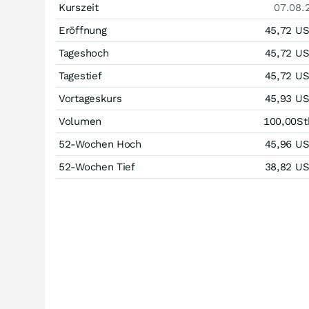
Kurszeit
07.08.
Eröffnung
45,72
U
Tageshoch
45,72
U
Tagestief
45,72
U
Vortageskurs
45,93
U
Volumen
100,00
St
52-Wochen Hoch
45,96
U
52-Wochen Tief
38,82
U