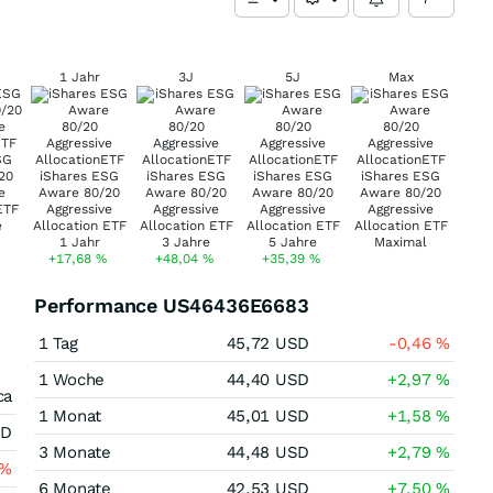
1 Jahr
3J
5J
Max
+17,68
%
+48,04
%
+35,39
%
Performance US46436E6683
1 Tag
45,72
USD
-0,46
%
1 Woche
44,40
USD
+2,97
%
ca
1 Monat
45,01
USD
+1,58
%
SD
3 Monate
44,48
USD
+2,79
%
%
6 Monate
42,53
USD
+7,50
%