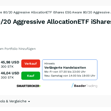
e 80/20 Aggressive AllocationETF iShares ESG Aware 80/20 Aggressive 
/20 Aggressive AllocationETF iShar
m Portfolio hinzufügen
45,98
USD
Verkauf
Hinweis
300
STK
Verlängerte Handelszeiten
Mo-Fr von
07:30 bis 23:00 Uhr
46,04
USD
Kauf
Neu: Samstag von 14:00 bis 19:00 Uhr
300
STK
ools & Vergleiche