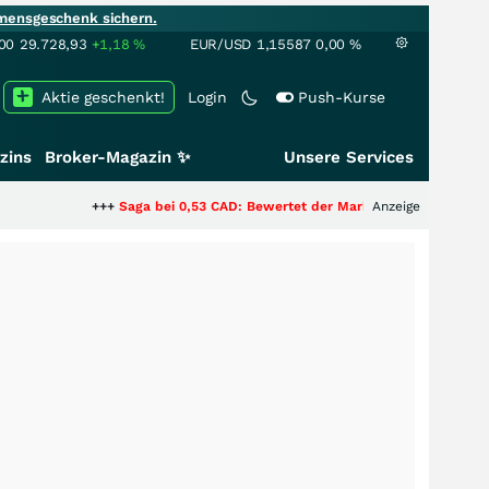
mensgeschenk sichern.
00
29.728,93
+1,18
%
EUR/USD
1,15587
0,00
%
Aktie geschenkt!
Login
Push-Kurse
zins
Broker-Magazin ✨
Unsere Services
+++
Saga bei 0,53 CAD: Bewertet der Markt noch immer nur die Hälfte de
Anzeige