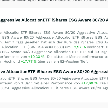
ranz sowie der Bewertung von Kosten und Anbieterreputation. Nutzen Sie einfa
Aggressive AllocationETF iShares ESG Aware 80/20 
e AllocationETF iShares ESG Aware 80/20 Aggressive Alloca
es ESG Aware 80/20 Aggressive AllocationETF iShares ESG A
n. Auf 7 Tage gesehen hat sich der Kurs des iShares ESG A
e Allocation ETF (ISIN US46436E6683) um
+2,97
%
verändert. D
 ESG Aware 80/20 Aggressive Allocation ETF ETF auf 30 Tage
sperformance von
+10,30
%
. Die aktuelle Monatsperformance b
en Hoch und
+17,77
%
über seinem 52-Wochen Tief.
ive AllocationETF iShares ESG Aware 80/20 Aggressi
ationETF iShares ESG Aware 80/20 Aggressive Allocation ETF 
eitraum von 1 Jahr mit einer Performance von
+17,68
%
. Die
80/20 Aggressive AllocationETF iShares ESG Aware 80/20 Agg
.