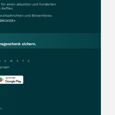
für einen aktuellen und fundierten
 treffen.
nanzNachrichten und BörsenNews
BROKER+
sgeschenk sichern.
U
V
W
X
Y
Z
gungen
r.