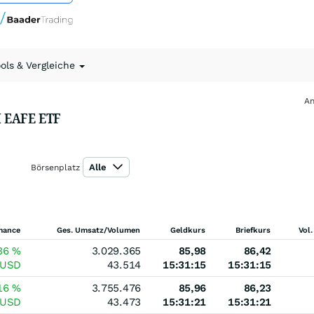
ools & Vergleiche
An
I EAFE ETF
Alle
Börsenplatz
mance
Ges. Umsatz/Volumen
Geldkurs
Briefkurs
Vol.
36
%
3.029.365
85,98
86,42
USD
43.514
15:31:15
15:31:15
16
%
3.755.476
85,96
86,23
USD
43.473
15:31:21
15:31:21