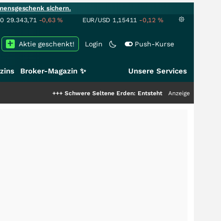
mensgeschenk sichern.
00
29.343,71
-0,63
%
EUR/USD
1,15411
-0,12
%
Aktie geschenkt!
Login
Push-Kurse
zins
Broker-Magazin ✨
Unsere Services
+++
Schwere Seltene Erden: Entsteht hier die nächste Milliardens
Anzeige