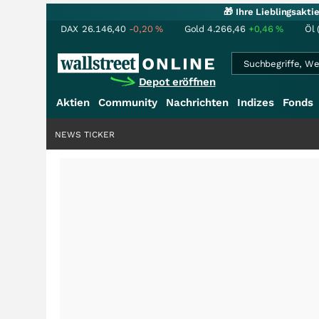
🎁 Ihre Lieblingsakt
DAX
26.146,40
-0,20
%
Gold
4.266,46
+0,46
%
Öl 
Depot eröffnen
Aktien
Community
Nachrichten
Indizes
Fonds
NEWS TICKER