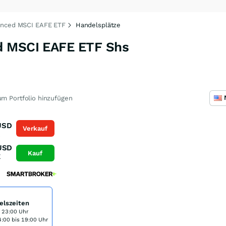
anced MSCI EAFE ETF
Handelsplätze
d MSCI EAFE ETF Shs
m Portfolio hinzufügen
USD
Verkauf
K
USD
Kauf
K
elszeiten
s 23:00 Uhr
:00 bis 19:00 Uhr