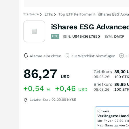
ETFs
Top ETF Performer
iShares ESG Adv
Startseite
iShares ESG Advance
ETF
ISIN:
US46436E7590
SYM:
DMXF
Alarme einrichten
Zur Watchlist hinzufügen
Zu
86,27
Geldkurs
85,30
USD
05.08.26
100
ST
Briefkurs
86,65
+0,54
+0,46
%
USD
05.08.26
100
ST
Letzter Kurs
02:00:00
NYSE
Hinweis
Verlängerte Hand
Mo-Fr von
07:30 bi
Neu: Samstag von 14