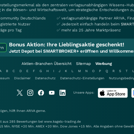
instellungsmerkmal als den zentralen verlagsunabhängigen Wissens-Hub 
 in die Börsen- und Wirtschaftswelt, um strategische Entscheidungen zu
Community Deutschlands
✅ verlagsunabhängige Partner ARIVA, Fi
gistrierte Nutzer
✅ Jederzeit einfach handeln beim
SMART
räge pro Tag
✅ mehr als 25 Jahre Marktpräsenz
Bonus Aktion:
Ihre Lieblingsaktie geschenkt!
rn
Jetzt Depot bei SMARTBROKER+ eröffnen und Willkommen
Aktien-Branchen Übersicht
Sitemap
Werbung
A
B
C
D
E
F
G
H
I
J
K
L
M
N
O
P
Q
R
S
T
essum
Disclaimer
Datenschutz
Datenschutz-Einstellungen
Nutzungsbedin
Unsere Apps:
gen, hilft Ihnen
ARIVA
gerne.
elt aus 285 Bewertungen bei www.kagels-trading.de
15 Min. NYSE +20 Min. AMEX +20 Min. Dow Jones +15 Min. Alle Angaben ohne Gewäh