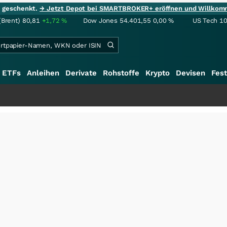
ie geschenkt.
→ Jetzt Depot bei SMARTBROKER+ eröffnen und Willkom
(Brent)
80,81
+1,72
%
Dow Jones
54.401,55
0,00
%
US Tech 1
ETFs
Anleihen
Derivate
Rohstoffe
Krypto
Devisen
Fest