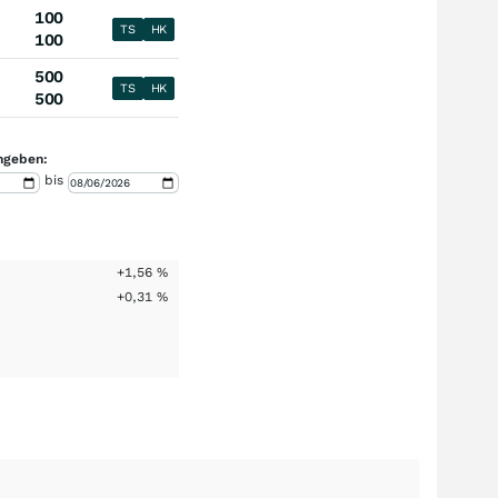
100
TS
HK
100
500
TS
HK
500
ngeben:
bis
+1,56
%
+0,31
%