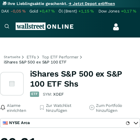
🎁 Ihre Lieblingsaktie geschenkt.
→ Jetzt Depot eröffnen
DAX
-0,05
%
Gold
+0,47
%
Öl (Brent)
+1,15
%
Dow Jones
+0,17
%
ETFs
Top ETF Performer
Startseite
iShares S&P 500 ex S&P 100 ETF
iShares S&P 500 ex S&P
100 ETF Shs
ETF
SYM:
XOEF
Alarme
Zur Watchlist
Zum Portfolio
einrichten
hinzufügen
hinzufügen
NYSE Arca