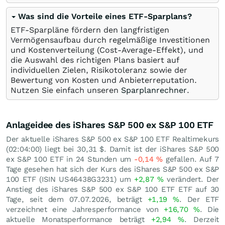
Was sind die Vorteile eines ETF-Sparplans?
ETF-Sparpläne fördern den langfristigen
Vermögensaufbau durch regelmäßige Investitionen
und Kostenverteilung (Cost-Average-Effekt), und
die Auswahl des richtigen Plans basiert auf
individuellen Zielen, Risikotoleranz sowie der
Bewertung von Kosten und Anbieterreputation.
Nutzen Sie einfach unseren
Sparplanrechner
.
Anlageidee des iShares S&P 500 ex S&P 100 ETF
Der aktuelle iShares S&P 500 ex S&P 100 ETF Realtimekurs
(02:04:00) liegt bei 30,31
$
. Damit ist der iShares S&P 500
ex S&P 100 ETF in 24 Stunden um
-0,14
%
gefallen. Auf 7
Tage gesehen hat sich der Kurs des iShares S&P 500 ex S&P
100 ETF (ISIN US46438G3231) um
+2,87
%
verändert. Der
Anstieg des iShares S&P 500 ex S&P 100 ETF ETF auf 30
Tage, seit dem 07.07.2026, beträgt
+1,19
%
. Der ETF
verzeichnet eine Jahresperformance von
+16,70
%
. Die
aktuelle Monatsperformance beträgt
+2,94
%
. Derzeit