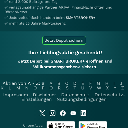
✅ rund 2.000 Beiträge pro Tag
✅ verlagsunabhängige Partner ARIVA, FinanzNachrichten und
BörsenNews
✅ Jederzeit einfach handeln beim
SMARTBROKER+
✅ mehr als 25 Jahre Marktpräsenz
Jetzt Depot sichern
Ihre Lieblingsaktie geschenkt!
Jetzt Depot bei SMARTBROKER+ eröffnen und
Willkommensgeschenk sichern.
Aktien von A - Z:
#
A
B
C
D
E
F
G
H
I
J
K
L
M
N
O
P
Q
R
S
T
U
V
W
X
Y
Z
Impressum
Disclaimer
Datenschutz
Datenschutz-
Einstellungen
Nutzungsbedingungen
Unsere Apps: