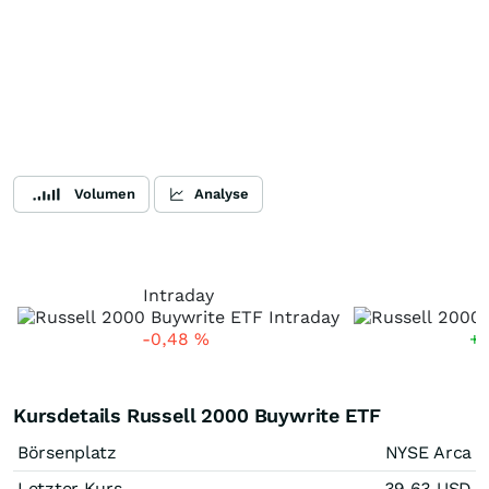
Volumen
Analyse
Intraday
5
-0,48
%
+
Kursdetails Russell 2000 Buywrite ETF
Börsenplatz
NYSE Arca
Letzter Kurs
39,63
USD