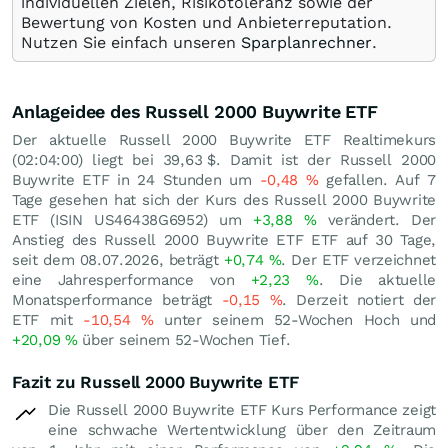
individuellen Zielen, Risikotoleranz sowie der
Bewertung von Kosten und Anbieterreputation.
Nutzen Sie einfach unseren
Sparplanrechner
.
Anlageidee des Russell 2000 Buywrite ETF
Der aktuelle Russell 2000 Buywrite ETF Realtimekurs
(02:04:00) liegt bei 39,63
$
. Damit ist der Russell 2000
Buywrite ETF in 24 Stunden um
-0,48
%
gefallen. Auf 7
Tage gesehen hat sich der Kurs des Russell 2000 Buywrite
ETF (ISIN US46438G6952) um
+3,88
%
verändert. Der
Anstieg des Russell 2000 Buywrite ETF ETF auf 30 Tage,
seit dem 08.07.2026, beträgt
+0,74
%
. Der ETF verzeichnet
eine Jahresperformance von
+2,23
%
. Die aktuelle
Monatsperformance beträgt
-0,15
%
. Derzeit notiert der
ETF mit
-10,54
%
unter seinem 52-Wochen Hoch und
+20,09
%
über seinem 52-Wochen Tief.
Fazit zu Russell 2000 Buywrite ETF
Die Russell 2000 Buywrite ETF Kurs Performance zeigt
eine schwache Wertentwicklung über den Zeitraum