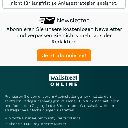
nicht für langfristige Anlagestrategien geeignet.
Newsletter
Abonnieren Sie unsere kostenlosen Newsletter
und verpassen Sie nichts mehr aus der
Redaktion
Jetzt abonnieren!
Profitieren Sie von unserem Alleinstellungsmerkmal als den
zentralen verlagsunabhängigen Wissens-Hub für einen aktuellen
und fundierten Zugang in die Börsen- und Wirtschaftswelt, um
strategische Entscheidungen zu treffen.
✅ Größte Finanz-Community Deutschlands
✅ über 550.000 registrierte Nutzer