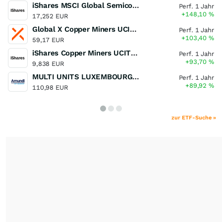
iShares MSCI Global Semiconductors UCITS ETF USD (Acc)
Perf. 1 Jahr
+148,10
%
17,252 EUR
Global X Copper Miners UCITS ETF USD Acc
Perf. 1 Jahr
+103,40
%
59,17 EUR
iShares Copper Miners UCITS ETF
Perf. 1 Jahr
+93,70
%
9,838 EUR
MULTI UNITS LUXEMBOURG - Lyxor MSCI Semiconductors ESG Filtered
Perf. 1 Jahr
+89,92
%
110,98 EUR
zur ETF-Suche »