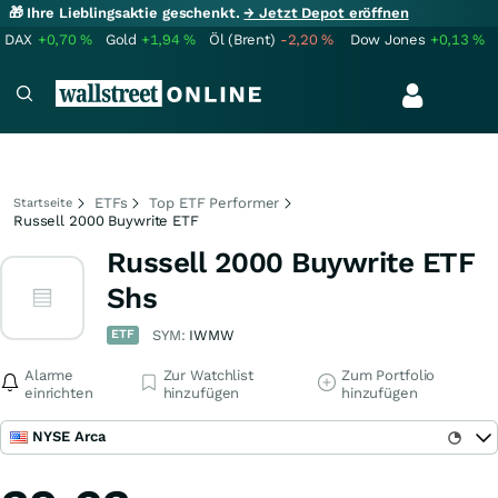
🎁 Ihre Lieblingsaktie geschenkt.
→ Jetzt Depot eröffnen
DAX
+0,70
%
Gold
+1,94
%
Öl (Brent)
-2,20
%
Dow Jones
+0,13
%
ETFs
Top ETF Performer
Startseite
Russell 2000 Buywrite ETF
Russell 2000 Buywrite ETF
Shs
ETF
SYM:
IWMW
Alarme
Zur Watchlist
Zum Portfolio
einrichten
hinzufügen
hinzufügen
NYSE Arca