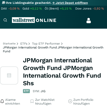
🎁 Ihre Lieblingsaktie geschenkt.
→ Jetzt Depot eröffnen
DAX
-0,09
%
Gold
+0,12
%
Öl (Brent)
+5,15
%
Dow Jones
-0,92
%
ETFs
Top ETF Performer
Startseite
JPMorgan International Growth Fund JPMorgan International Growth
Fund
JPMorgan International
Growth Fund JPMorgan
International Growth Fund
Shs
ETF
SYM:
JIG
Alarme
Zur Watchlist
Zum Portfolio
einrichten
hinzufügen
hinzufügen