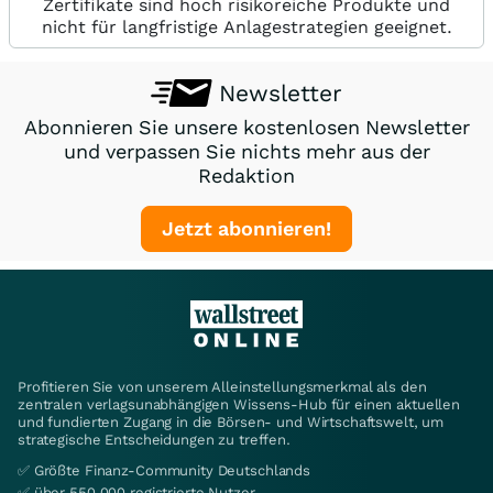
Zertifikate sind hoch risikoreiche Produkte und
nicht für langfristige Anlagestrategien geeignet.
Newsletter
Abonnieren Sie unsere kostenlosen Newsletter
und verpassen Sie nichts mehr aus der
Redaktion
Jetzt abonnieren!
Profitieren Sie von unserem Alleinstellungsmerkmal als den
zentralen verlagsunabhängigen Wissens-Hub für einen aktuellen
und fundierten Zugang in die Börsen- und Wirtschaftswelt, um
strategische Entscheidungen zu treffen.
✅ Größte Finanz-Community Deutschlands
✅ über 550.000 registrierte Nutzer