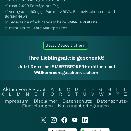
✅ rund 2.000 Beiträge pro Tag
✅ verlagsunabhängige Partner ARIVA, FinanzNachrichten und
BörsenNews
✅ Jederzeit einfach handeln beim
SMARTBROKER+
✅ mehr als 25 Jahre Marktpräsenz
Jetzt Depot sichern
Ihre Lieblingsaktie geschenkt!
Jetzt Depot bei SMARTBROKER+ eröffnen und
Willkommensgeschenk sichern.
Aktien von A - Z:
#
A
B
C
D
E
F
G
H
I
J
K
L
M
N
O
P
Q
R
S
T
U
V
W
X
Y
Z
Impressum
Disclaimer
Datenschutz
Datenschutz-
Einstellungen
Nutzungsbedingungen