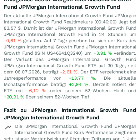
Fund JPMorgan International Growth Fund
Der aktuelle JPMorgan International Growth Fund JPMorgan
International Growth Fund Realtimekurs (00:40:00) liegt bei
83,57
$
. Damit ist der JPMorgan International Growth Fund
JPMorgan International Growth Fund in 24 Stunden um
-0,61
%
gefallen. Auf 7 Tage gesehen hat sich der Kurs des
JPMorgan International Growth Fund JPMorgan International
Growth Fund (ISIN US46641Q3240) um
+3,91
%
verändert.
Der Verlust des JPMorgan International Growth Fund
JPMorgan International Growth Fund ETF auf 30 Tage, seit
dem 08.07.2026, beträgt
-2,61
%
. Der ETF verzeichnet eine
Jahresperformance von
+13,77
%
. Die aktuelle
Monatsperformance beträgt
+2,94
%
. Derzeit notiert der
ETF mit
-6,12
%
unter seinem 52-Wochen Hoch und
+20,91
%
über seinem 52-Wochen Tief.
Fazit zu JPMorgan International Growth Fund
JPMorgan International Growth Fund
Die JPMorgan International Growth Fund JPMorgan
International Growth Fund Kurs Performance zeigt eine
sehr starke Wertentwicklung über den Zeitraum von 1 Jahr