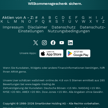
Willkommensgeschenk sichern.
Aktien von A - Z:
#
A
B
C
D
E
F
G
H
I
J
K
L
M
N
O
P
Q
R
S
T
U
V
W
X
Y
Z
Impressum
Disclaimer
Datenschutz
Datenschutz-
Einstellungen
Nutzungsbedingungen
Unsere Apps:
Wenn Sie Kursdaten, Widgets oder andere Finanzinformationen benötigen, hilft
Ihnen
ARIVA
gerne.
Unsere User schätzen wallstreet-online.de: 4.8 von 5 Sternen ermittelt aus 285
Bewertungen bei www.kagels-trading.de
Zeitverzögerung der Kursdaten: Deutsche Börsen +15 Min. NASDAQ +15 Min.
NYSE +20 Min. AMEX +20 Min. Dow Jones +15 Min. Alle Angaben ohne Gewähr.
Copyright © 1998-2026 Smartbroker Holding AG - Alle Rechte vorbehalten.