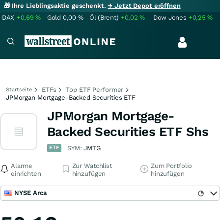
🎁 Ihre Lieblingsaktie geschenkt.
→ Jetzt Depot eröffnen
DAX
+0,69
%
Gold
0,00
%
Öl (Brent)
+0,02
%
Dow Jones
+0,25
%
ETFs
Top ETF Performer
Startseite
JPMorgan Mortgage-Backed Securities ETF
JPMorgan Mortgage-
Backed Securities ETF Shs
ETF
SYM:
JMTG
Alarme
Zur Watchlist
Zum Portfolio
einrichten
hinzufügen
hinzufügen
NYSE Arca