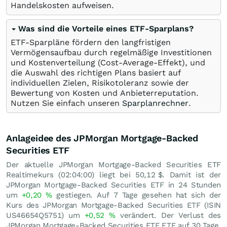
Handelskosten aufweisen.
Was sind die Vorteile eines ETF-Sparplans?
ETF-Sparpläne fördern den langfristigen
Vermögensaufbau durch regelmäßige Investitionen
und Kostenverteilung (Cost-Average-Effekt), und
die Auswahl des richtigen Plans basiert auf
individuellen Zielen, Risikotoleranz sowie der
Bewertung von Kosten und Anbieterreputation.
Nutzen Sie einfach unseren
Sparplanrechner
.
Anlageidee des JPMorgan Mortgage-Backed
Securities ETF
Der aktuelle JPMorgan Mortgage-Backed Securities ETF
Realtimekurs (02:04:00) liegt bei 50,12
$
. Damit ist der
JPMorgan Mortgage-Backed Securities ETF in 24 Stunden
um
+0,20
%
gestiegen. Auf 7 Tage gesehen hat sich der
Kurs des JPMorgan Mortgage-Backed Securities ETF (ISIN
US46654Q5751) um
+0,52
%
verändert. Der Verlust des
JPMorgan Mortgage-Backed Securities ETF ETF auf 30 Tage,